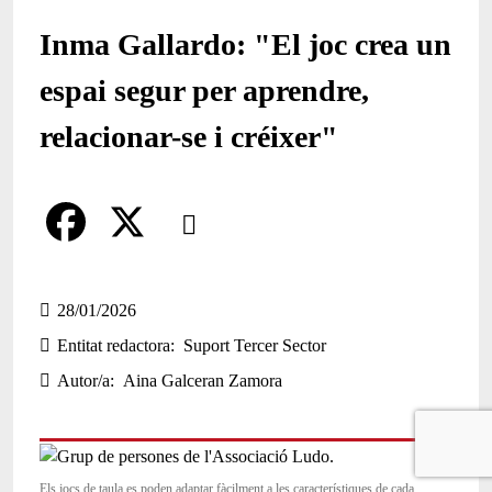
Inma Gallardo: "El joc crea un
espai segur per aprendre,
relacionar-se i créixer"
Comparteix
Compartir en altres xarxes socials
F
X
a
28/01/2026
Entitat redactora
Suport Tercer Sector
c
Autor/a
Aina Galceran Zamora
e
b
o
Els jocs de taula es poden adaptar fàcilment a les característiques de cada