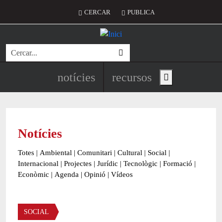
Vés al contingut
Menú del compte d'usuari
CERCAR
PUBLICA
Cerca
Navegació principal de l'encapç
notícies
recursos
Show main menu
Notícies
Totes
|
Ambiental
|
Comunitari
|
Cultural
|
Social
|
Internacional
|
Projectes
|
Jurídic
|
Tecnològic
|
Formació
|
Econòmic
|
Agenda
|
Opinió
|
Vídeos
Àmbit de la notícia
SOCIAL