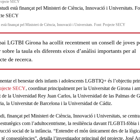
rojecte SECY
i està finançat pel Ministeri de Ciència, Innovació i Universitats. Font: Projecte SECY
pai LGTBI Girona ha acollit recentment un consell de joves p
 sobre la taula els diferents eixos d’anàlisi importants per al
cte de recerca.
mentar el
benestar
dels
infants i adolescents LGBTIQ+
és l’objectiu pri
rojecte SECY
, coordinat principalment per la
Universitat de Girona
i am
t de la Universidad Rey Juan Carlos, la Universidad de las Palmas de 
ls
ia, la Universitat de Barcelona i la Universidad de Cádiz.
udi, finançat pel
Ministeri de Ciència, Innovació i Universitats
, se centr
 estratègics com
l’adultocentrisme
, la
resiliència
davant l'LGBTI-fòbia i 
rucció social de la infància. “Entendre el món únicament des de la lògic
 té conseqüències”, detalla l’investigador principal del projecte,
José A