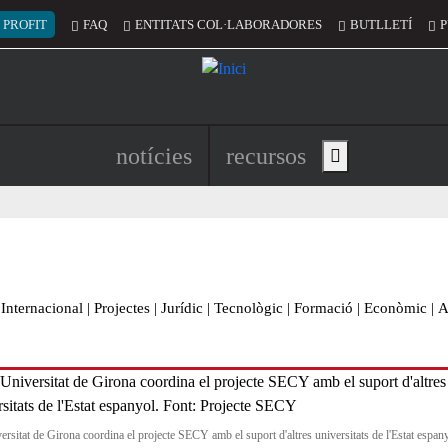
 del compte d'usuari
 PROFIT
FAQ
ENTITATS COL·LABORADORES
BUTLLETÍ
P
Navegació principal de l'encapç
notícies
recursos
Show main menu
Internacional
|
Projectes
|
Jurídic
|
Tecnològic
|
Formació
|
Econòmic
|
A
ersitat de Girona coordina el projecte SECY amb el suport d'altres universitats de l'Estat espany