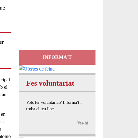
Servei
d'Assessorament
gratuït per a entitats
er
INFORMA'T
ncipal
Fes voluntariat
b el
Gran
Vols fer voluntariat? Informa't i
troba el teu lloc
a en
la
Ves-hi
a
ntonio