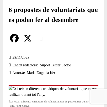
6 propostes de voluntariats que
es poden fer al desembre
Comparteix
Compartir en altres xarxes socials
F
X
a
28/11/2023
Entitat redactora
Suport Tercer Sector
c
Autor/a
María Eugenia Ifer
e
b
o
o
Existeixen diferents temàtiques de voluntariat que es pot realitzar durant tot
l’any. Font: Canva.