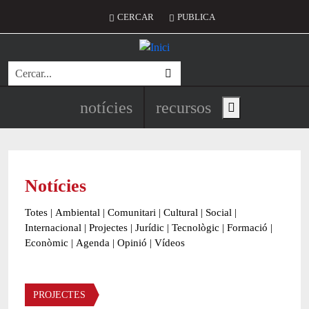
Vés al contingut
Menú del compte d'usuari
CERCAR
PUBLICA
Cerca
Navegació principal de l'encapç
notícies
recursos
Show main menu
Notícies
Totes
|
Ambiental
|
Comunitari
|
Cultural
|
Social
|
Internacional
|
Projectes
|
Jurídic
|
Tecnològic
|
Formació
|
Econòmic
|
Agenda
|
Opinió
|
Vídeos
Àmbit de la notícia
PROJECTES