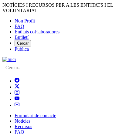
Vés
NOTÍCIES I RECURSOS PER A LES ENTITATS I EL
al
VOLUNTARIAT
contingut
Non Profit
FAQ
Menú
Entitats col·laboradores
del
Butlletí
compte
Cercar
Publica
d'usuari
Cerca
Formulari de contacte
Notícies
Navegació
Recursos
principal
FAQ