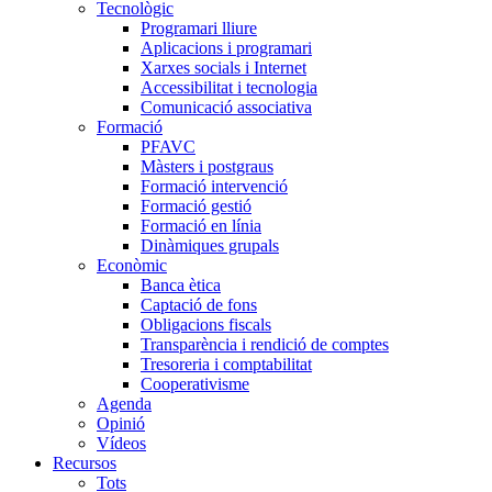
Tecnològic
Programari lliure
Aplicacions i programari
Xarxes socials i Internet
Accessibilitat i tecnologia
Comunicació associativa
Formació
PFAVC
Màsters i postgraus
Formació intervenció
Formació gestió
Formació en línia
Dinàmiques grupals
Econòmic
Banca ètica
Captació de fons
Obligacions fiscals
Transparència i rendició de comptes
Tresoreria i comptabilitat
Cooperativisme
Agenda
Opinió
Vídeos
Recursos
Tots