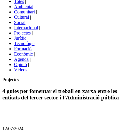
Totes
|
menú
Ambiental
|
de
Comunitari
|
portals
Cultural
|
Social
|
Internacional
|
Projectes
|
Jurídic
|
Tecnològic
|
Formació
|
Econòmic
|
Agenda
|
Opinió
|
Vídeos
Àmbit
Projectes
de
la
4 guies per fomentar el treball en xarxa entre les
notícia
entitats del tercer sector i l’Administració pública
Comparteix
Compartir
en
12/07/2024