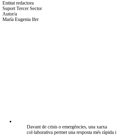
altres
Entitat redactora
xarxes
Suport Tercer Sector
socials
Autor/a
María Eugenia Ifer
Davant de crisis o emergències, una xarxa
col·laborativa permet una resposta més ràpida i