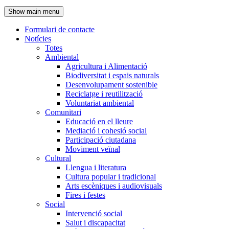
de
Show main menu
l'encapçalament
Formulari de contacte
Notícies
Navegació
Totes
principal
Ambiental
Agricultura i Alimentació
Biodiversitat i espais naturals
Desenvolupament sostenible
Reciclatge i reutilització
Voluntariat ambiental
Comunitari
Educació en el lleure
Mediació i cohesió social
Participació ciutadana
Moviment veïnal
Cultural
Llengua i literatura
Cultura popular i tradicional
Arts escèniques i audiovisuals
Fires i festes
Social
Intervenció social
Salut i discapacitat