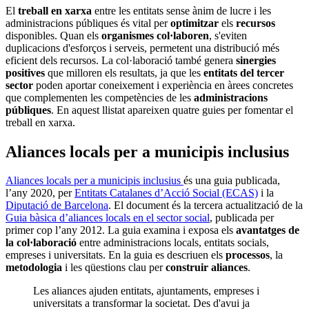
El
treball en xarxa
entre les entitats sense ànim de lucre i les
administracions públiques és vital per
optimitzar
els
recursos
disponibles. Quan els
organismes col·laboren
, s'eviten
duplicacions d'esforços i serveis, permetent una distribució més
eficient dels recursos. La col·laboració també genera
sinergies
positives
que milloren els resultats, ja que les
entitats del tercer
sector
poden aportar coneixement i experiència en àrees concretes
que complementen les competències de les
administracions
públiques
.
En aquest llistat apareixen quatre guies per fomentar el
treball en xarxa.
Aliances locals per a municipis inclusius
Aliances locals per a municipis inclusius
és una guia publicada,
l’any 2020, per
Entitats Catalanes d’Acció Social (ECAS)
i la
Diputació de Barcelona
. El document és la tercera actualització de la
Guia bàsica d’aliances locals en el sector social
, publicada per
primer cop l’any 2012. La guia examina i exposa els
avantatges de
la col·laboració
entre administracions locals, entitats socials,
empreses i universitats. En la guia es descriuen els
processos
, la
metodologia
i les qüestions clau per
construir aliances
.
Les aliances ajuden entitats, ajuntaments, empreses i
universitats a transformar la societat. Des d'avui ja