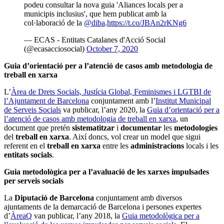
podeu consultar la nova guia 'Aliances locals per a
municipis inclusius', que hem publicat amb la
col·laboració de la
@diba
.
https://t.co/JBAn2rKNg6
— ECAS - Entitats Catalanes d'Acció Social
(@ecasacciosocial)
October 7, 2020
Guia d’orientació per a l’atenció de casos amb metodologia de
treball en xarxa
L’
Àrea de Drets Socials, Justícia Global, Feminismes i LGTBI de
l’Ajuntament de Barcelona
conjuntament amb l’
Institut Municipal
de Serveis Socials
va publicar, l’any 2020, la
Guia d’orientació per a
l’atenció de casos amb metodologia de treball en xarxa
, un
document que pretén
sistematitzar
i
documentar
les
metodologies
del
treball en xarxa
. Així doncs, vol crear un model que sigui
referent en el
treball en xarxa
entre les
administracions
locals i les
entitats socials
.
Guia metodològica per a l’avaluació de les xarxes impulsades
per serveis socials
La
Diputació de Barcelona
conjuntament amb diversos
ajuntaments de la demarcació de Barcelona i persones expertes
d’
ÀreaQ
van publicar, l’any 2018, la
Guia metodològica per a