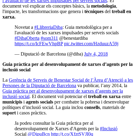
l’avaluació de les xarxes impulsades per serveis socials
. El
document vol explicar els conceptes bàsics, la
metodologia
,
l'impacte, les transformacions que genera i
tècniques
del
treball en
xarxa.
Novetat a
#LlibreriaDiba
: Guia metodològica per a
l'avaluació de les xarxes impulsades per serveis socials
#DibaOberta
#som311
@benestardiba
https://t.co/IcFEwVhpBP
pic.twitter.com/HzduuzA59j
— Diputació de Barcelona (@diba)
July 4, 2018
Guia pràctica per al desenvolupament de xarxes d’agents per la
inclusió social
La
Gerència de Serveis de Benestar Social de l’Àrea d’Atenció a les
Persones de la Diputació de Barcelona
va publicar, l’any 2014, la
Guia pràctica per al desenvolupament de xarxes d’agents per la
inclusió social
. El document vol potenciar el
treball en xarxa
entre
municipis
i
agents socials
per combatre la pobresa i desenvolupar
polítiques d’inclusió social. La guia inclou
consells
, materials de
suport
i casos pràctics.
Ja podeu consultar la Guia pràctica per al
desenvolupament de Xarxes d'Agents per la
#Inclusió
Social
@DipuBcn
http://t.co/XfztSVJI0q