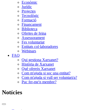
Econòmic
Jurídic
Projectes
Tecnològic
Formació
Finançament
Biblioteca
Ofertes de feina
Assessorament
Fes voluntariat
Entitats col·laboradores
Webinars
FAQ
Qui gestiona Xarxanet?
Història de Xarxanet
Què ofereix Xarxanet
Com m'ajuda si soc una entitat?
Com m'ajuda si vull ser voluntari/a?
Puc fer-me'n membre?
Notícies
Commutador
del