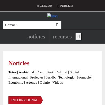
Vés al contingut
Menú del compte d'usuari
CERCAR
PUBLICA
Cerca
Navegació principal de l'encapç
notícies
recursos
Show main menu
Notícies
Totes
|
Ambiental
|
Comunitari
|
Cultural
|
Social
|
Internacional
|
Projectes
|
Jurídic
|
Tecnològic
|
Formació
|
Econòmic
|
Agenda
|
Opinió
|
Vídeos
Àmbit de la notícia
INTERNACIONAL