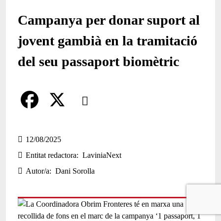
Campanya per donar suport al
jovent gambià en la tramitació
del seu passaport biomètric
Comparteix
Compartir en altres xarxes socials
F
X
a
12/08/2025
Entitat redactora
LaviniaNext
c
Autor/a
Dani Sorolla
e
b
o