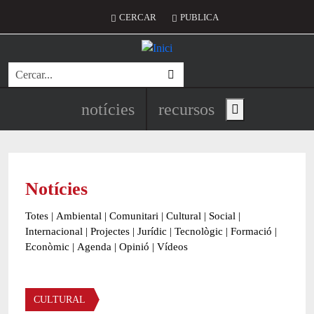
Vés al contingut
Menú del compte d'usuari
CERCAR
PUBLICA
Cerca
Navegació principal de l'encapç
notícies
recursos
Show main menu
Notícies
Totes
|
Ambiental
|
Comunitari
|
Cultural
|
Social
|
Internacional
|
Projectes
|
Jurídic
|
Tecnològic
|
Formació
|
Econòmic
|
Agenda
|
Opinió
|
Vídeos
Àmbit de la notícia
CULTURAL