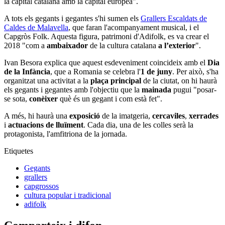
la capital catalana amb la capital europea".
A tots els gegants i gegantes s'hi sumen els
Grallers Escaldats de
Caldes de Malavella
, que faran l'acompanyament musical, i el
Capgròs Folk. Aquesta figura, patrimoni d'Adifolk, es va crear el
2018 "com a
ambaixador
de la cultura catalana
a l’exterior
".
Ivan Besora explica que aquest esdeveniment coincideix amb el
Dia
de la Infància
, que a Romania se celebra l'
1 de juny
. Per això, s'ha
organitzat una activitat a la
plaça principal
de la ciutat, on hi haurà
els gegants i gegantes amb l'objectiu que la
mainada
pugui "posar-
se sota,
conèixer
què és un gegant i com està fet".
A més, hi haurà una
exposició
de la imatgeria,
cercaviles
,
xerrades
i
actuacions de lluïment
. Cada dia, una de les colles serà la
protagonista, l'amfitriona de la jornada.
Etiquetes
Gegants
grallers
capgrossos
cultura popular i tradicional
adifolk