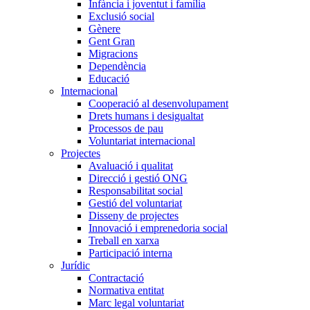
Infància i joventut i família
Exclusió social
Gènere
Gent Gran
Migracions
Dependència
Educació
Internacional
Cooperació al desenvolupament
Drets humans i desigualtat
Processos de pau
Voluntariat internacional
Projectes
Avaluació i qualitat
Direcció i gestió ONG
Responsabilitat social
Gestió del voluntariat
Disseny de projectes
Innovació i emprenedoria social
Treball en xarxa
Participació interna
Jurídic
Contractació
Normativa entitat
Marc legal voluntariat