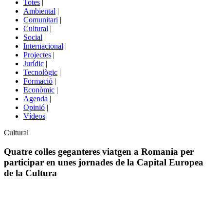
Totes
|
menú
Ambiental
|
de
Comunitari
|
portals
Cultural
|
Social
|
Internacional
|
Projectes
|
Jurídic
|
Tecnològic
|
Formació
|
Econòmic
|
Agenda
|
Opinió
|
Vídeos
Àmbit
Cultural
de
la
Quatre colles geganteres viatgen a Romania per
notícia
participar en unes jornades de la Capital Europea
de la Cultura
Comparteix
Compartir