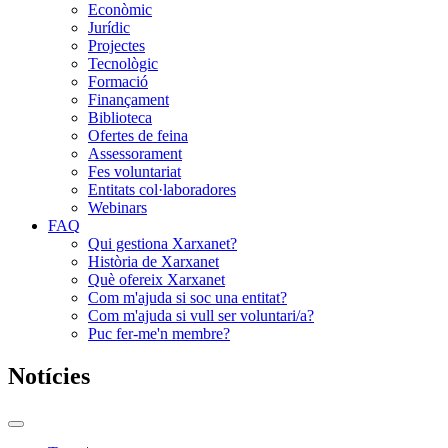
Econòmic
Jurídic
Projectes
Tecnològic
Formació
Finançament
Biblioteca
Ofertes de feina
Assessorament
Fes voluntariat
Entitats col·laboradores
Webinars
FAQ
Qui gestiona Xarxanet?
Història de Xarxanet
Què ofereix Xarxanet
Com m'ajuda si soc una entitat?
Com m'ajuda si vull ser voluntari/a?
Puc fer-me'n membre?
Notícies
Commutador
del