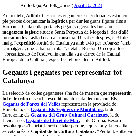
— Adifolk (@Adifolk_oficial)
April 26, 2023
Ara mateix, Adifolk i les colles geganteres seleccionades estan en
ple procés d'organitzar la
logística
per dur les grans figures fins a
Romania. Cada colla porta els gegants i gegantes fins a un
magatzem logístic
situat a Santa Perpètua de Mogoda i, des d'allà,
un
camió
les trasllada cap a Timisoara. Uns dies després, el 31 de
maig, l'
expedició
sortirà de Catalunya amb avió per trobar-se "amb
la imatgeria, que ja haurà arribat", detalla Besora. Un cop a lloc,
"l'organització de l'esdeveniment allà va a càrrec de la Capital
Europea de la Cultura", especifica el president d'Adifolk.
Gegants i gegantes per representar tot
Catalunya
La selecció de colles geganteres s'ha fet de manera que
representin
tot el territori
i se n'ha escollit una de cada demarcació. Els
Gegants de Parets del Vallès
representaran la província de
Barcelona; els
Gegants Els Veguers de Montblanc
, la de
Tarragona; els
Gegants del Grup Cultural Garrigues
, la de
Lleida; i els
Gegants de Lloret de Mar
, la de Girona. Besora
ressalta que s’ha triat Lloret de Mar perquè, aquest any, la localitat
selvatana és la
Capital de la Cultura Catalana
: "Per tant, enllacem