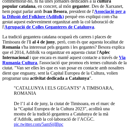
commemorar-ho, hi ha unes jornades dedicades a la
cultura
popular catalana
, en concret, al món
geganter
. Des de Xarxanet,
hem pogut parlar amb
Ivan Besora
, president de l'
Associació per a
la Difusió del Folklore (Adifolk)
perquè ens expliqui com s'ha
gestat aquest esdeveniment organitzat amb la col·laboració de
l'
Agrupació de Colles Geganteres de Catalunya
.
La tradició gegantera catalana ocuparà els carrers i places de
Timisoara de l'
1 al 4 de juny
, però, com és que aquesta localitat de
Romania
s'ha interessat pels gegants i les gegantes? Besora explica
que el 2014, Adifolk va organitzar en aquesta ciutat l'
Aplec
Internacional
i que encara es manté aquest contacte a través de
Via
Rumania Cultura
, l'associació que promou els temes culturals de la
ciutat. "Van ser elles les que es van posar en contacte amb nosaltres
dient que enguany, sent la Capital Europea de la Cultura, volien
programar una
activitat dedicada a Catalunya
".
"CATALUNYA I ELS GEGANTS" A TIMISOARA,
ROMANIA
De l’1 al 4 de juny, la ciutat de Timisoara, en el marc de
la “Capital Europea de la Cultura 2023”, acollirà una
mostra de la tradició gegantera a Catalunya de la mà
d’Adifolk, amb la col·laboració de l’ACGC.
pic.twitter.com/5amSijIBpc