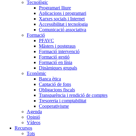
Tecnològic
Programari lliure
Aplicacions i programari
Xarxes socials i Internet
Accessibilitat i tecnologia
Comunicació associativa
Formació
PFAVC
Màsters i postgraus
Formació intervenció
Formació gestió
Formació en línia
Dinàmiques grupals
Econòmic
Banca ètica
Captació de fons
Obligacions fiscals
Transparència i rendició de comptes
Tresoreria i comptabilitat
Cooperativisme
Agenda
Opinió
Vídeos
Recursos
Tots