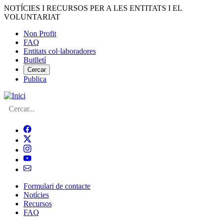
Vés
NOTÍCIES I RECURSOS PER A LES ENTITATS I EL
al
VOLUNTARIAT
contingut
Non Profit
FAQ
Menú
Entitats col·laboradores
del
Butlletí
compte
Cercar
Publica
d'usuari
Cerca
Formulari de contacte
Notícies
Navegació
Recursos
principal
FAQ