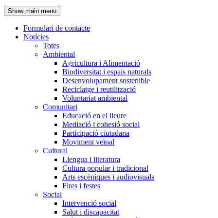
de
Show main menu
l'encapçalament
Formulari de contacte
Notícies
Navegació
Totes
principal
Ambiental
Agricultura i Alimentació
Biodiversitat i espais naturals
Desenvolupament sostenible
Reciclatge i reutilització
Voluntariat ambiental
Comunitari
Educació en el lleure
Mediació i cohesió social
Participació ciutadana
Moviment veïnal
Cultural
Llengua i literatura
Cultura popular i tradicional
Arts escèniques i audiovisuals
Fires i festes
Social
Intervenció social
Salut i discapacitat