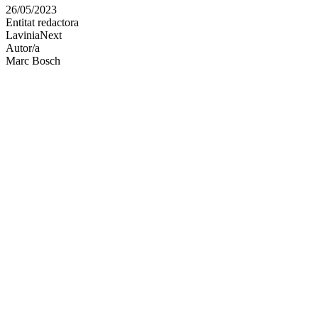
en
26/05/2023
altres
Entitat redactora
xarxes
LaviniaNext
socials
Autor/a
Marc Bosch