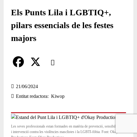
Els Punts Lila i LGBTIQ+,
pilars essencials de les festes
majors
Comparteix
Compartir en altres xarxes socials
F
X
a
21/06/2024
Entitat redactora
Kiwop
c
e
b
Les seves professionals estan formades en matèria de prevenció, sensibilització
o
i intervenció contra les violències masclistes i la LGBTI-fòbia. Font: Okay