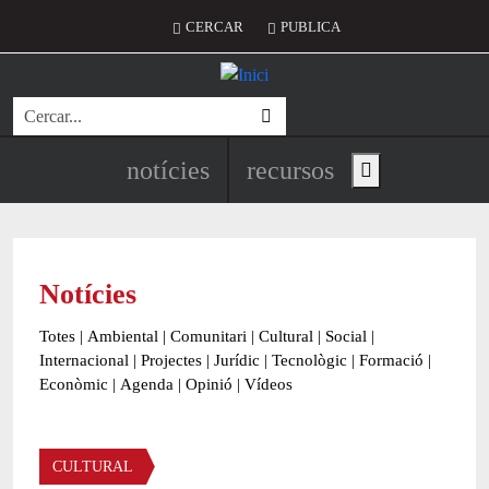
Vés al contingut
Menú del compte d'usuari
CERCAR
PUBLICA
Cerca
Navegació principal de l'encapç
notícies
recursos
Show main menu
Notícies
Totes
|
Ambiental
|
Comunitari
|
Cultural
|
Social
|
Internacional
|
Projectes
|
Jurídic
|
Tecnològic
|
Formació
|
Econòmic
|
Agenda
|
Opinió
|
Vídeos
Àmbit de la notícia
CULTURAL