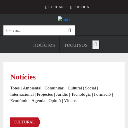
Vés al contingut
Menú del compte d'usuari
CERCAR
PUBLICA
Cerca
Navegació principal de l'encapç
notícies
recursos
Show main menu
Notícies
Totes
|
Ambiental
|
Comunitari
|
Cultural
|
Social
|
Internacional
|
Projectes
|
Jurídic
|
Tecnològic
|
Formació
|
Econòmic
|
Agenda
|
Opinió
|
Vídeos
Àmbit de la notícia
CULTURAL