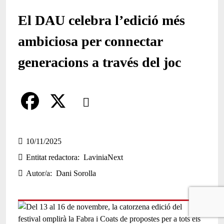
El DAU celebra l’edició més
ambiciosa per connectar
generacions a través del joc
Comparteix
Compartir en altres xarxes socials
F
X
a
10/11/2025
Entitat redactora
LaviniaNext
c
Autor/a
Dani Sorolla
e
b
o