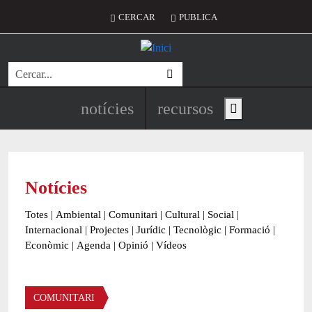
Vés al contingut
Menú del compte d'usuari
CERCAR
PUBLICA
Cerca
Navegació principal de l'encapç
notícies
recursos
Show main menu
Notícies
Totes
|
Ambiental
|
Comunitari
|
Cultural
|
Social
|
Internacional
|
Projectes
|
Jurídic
|
Tecnològic
|
Formació
|
Econòmic
|
Agenda
|
Opinió
|
Vídeos
Àmbit de la notícia
COMUNITARI