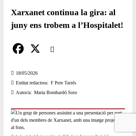
Xarxanet continua la gira: al
juny ens trobem a l’Hospitalet!
Comparteix
Compartir en altres xarxes socials
F
X
a
18/05/2026
Entitat redactora
F Pere Tarrés
c
Autor/a
Maria Bombardó Soro
e
b
o
o