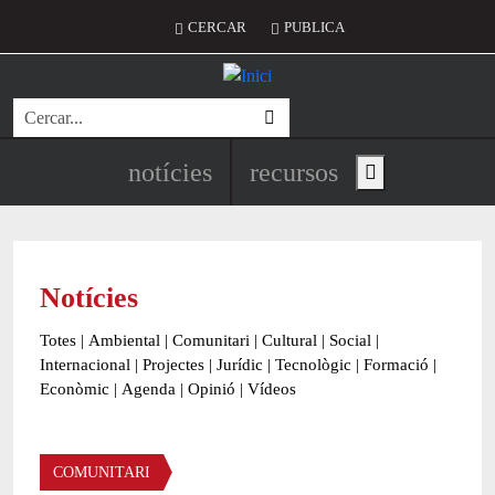
Vés al contingut
Menú del compte d'usuari
CERCAR
PUBLICA
Cerca
Navegació principal de l'encapç
notícies
recursos
Show main menu
Notícies
Totes
|
Ambiental
|
Comunitari
|
Cultural
|
Social
|
Internacional
|
Projectes
|
Jurídic
|
Tecnològic
|
Formació
|
Econòmic
|
Agenda
|
Opinió
|
Vídeos
Àmbit de la notícia
COMUNITARI