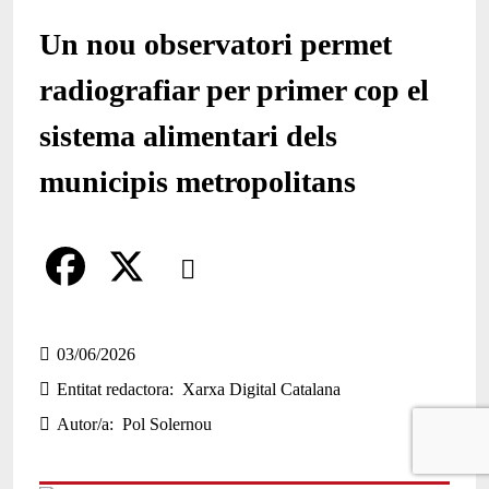
Un nou observatori permet
radiografiar per primer cop el
sistema alimentari dels
municipis metropolitans
Comparteix
Compartir en altres xarxes socials
F
X
a
03/06/2026
Entitat redactora
Xarxa Digital Catalana
c
Autor/a
Pol Solernou
e
b