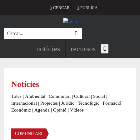
Vés al contingut
Menú del compte d'usuari
CERCAR
PUBLICA
Cerca
Navegació principal de l'encapç
notícies
recursos
Show main menu
Notícies
Totes
|
Ambiental
|
Comunitari
|
Cultural
|
Social
|
Internacional
|
Projectes
|
Jurídic
|
Tecnològic
|
Formació
|
Econòmic
|
Agenda
|
Opinió
|
Vídeos
Àmbit de la notícia
COMUNITARI