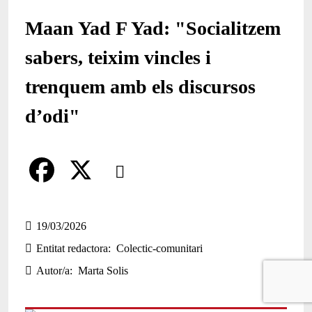
Maan Yad F Yad: "Socialitzem
sabers, teixim vincles i
trenquem amb els discursos
d’odi"
Comparteix
Compartir en altres xarxes socials
F
X
a
19/03/2026
Entitat redactora
Colectic-comunitari
c
Autor/a
Marta Solis
e
b