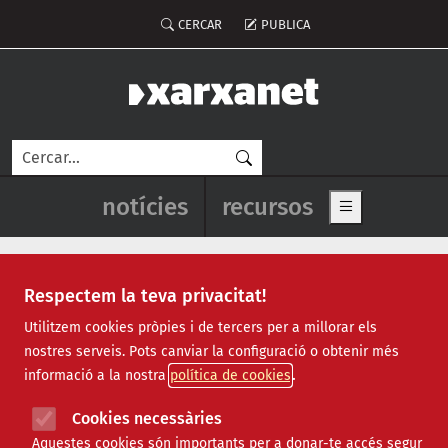
Vés al contingut
Menú del compte d'usuari
CERCAR
PUBLICA
Cerca
Navegació principal de l'enca
notícies
recursos
Show main me
Respectem la teva privacitat!
Recursos
Utilitzem cookies pròpies i de tercers per a millorar els
nostres serveis. Pots canviar la configuració o obtenir més
Tots
|
Econòmic
|
Jurídic
|
Projectes
|
Tecnològic
|
informació a la nostra
política de cookies
Formació
|
Finançament
|
Biblioteca
|
Ofertes de feina
|
Assessorament
|
Fes voluntariat
|
Cookies necessàries
Webinars
Aquestes cookies són importants per a donar-te accés segur