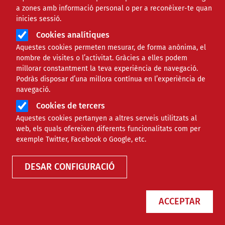
a zones amb informació personal o per a reconèixer-te quan
inicies sessió.
Cookies analítiques
Aquestes cookies permeten mesurar, de forma anònima, el
nombre de visites o l’activitat. Gràcies a elles podem
millorar constantment la teva experiència de navegació.
Podràs disposar d’una millora contínua en l’experiència de
navegació.
Cookies de tercers
Aquestes cookies pertanyen a altres serveis utilitzats al
web, els quals ofereixen diferents funcionalitats com per
Finançament
exemple Twitter, Facebook o Google, etc.
DESAR CONFIGURACIÓ
Tipus
ACCEPTAR
Àmbit