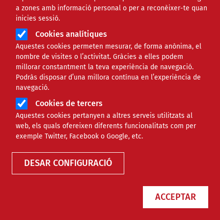
a zones amb informació personal o per a reconèixer-te quan
inicies sessió.
Cookies analítiques
Aquestes cookies permeten mesurar, de forma anònima, el
nombre de visites o l’activitat. Gràcies a elles podem
millorar constantment la teva experiència de navegació.
Podràs disposar d’una millora contínua en l’experiència de
navegació.
Cookies de tercers
Aquestes cookies pertanyen a altres serveis utilitzats al
web, els quals ofereixen diferents funcionalitats com per
Finançament
exemple Twitter, Facebook o Google, etc.
DESAR CONFIGURACIÓ
Tipus
ACCEPTAR
Àmbit