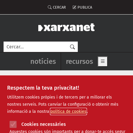
Vés al contingut
Menú del compte d'usuari
CERCAR
PUBLICA
Cerca
Navegació principal de l'enca
notícies
recursos
Show main me
Respectem la teva privacitat!
Recursos
Utilitzem cookies pròpies i de tercers per a millorar els
nostres serveis. Pots canviar la configuració o obtenir més
Tots
|
Econòmic
|
Jurídic
|
Projectes
|
Tecnològic
|
informació a la nostra
política de cookies
Formació
|
Finançament
|
Biblioteca
|
Ofertes de feina
|
Assessorament
|
Fes voluntariat
|
Cookies necessàries
Webinars
Aquestes cookies són importants per a donar-te accés segur