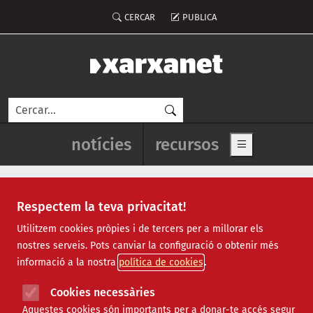
Vés al contingut
Menú del compte d'usuari
CERCAR
PUBLICA
Cerca
Navegació principal de l'enca
notícies
recursos
Show main me
Respectem la teva privacitat!
Recursos
Utilitzem cookies pròpies i de tercers per a millorar els
nostres serveis. Pots canviar la configuració o obtenir més
Tots
|
Econòmic
|
Jurídic
|
Projectes
|
Tecnològic
|
informació a la nostra
política de cookies
Formació
|
Finançament
|
Biblioteca
|
Ofertes de feina
|
Assessorament
|
Fes voluntariat
|
Cookies necessàries
Webinars
Aquestes cookies són importants per a donar-te accés segur