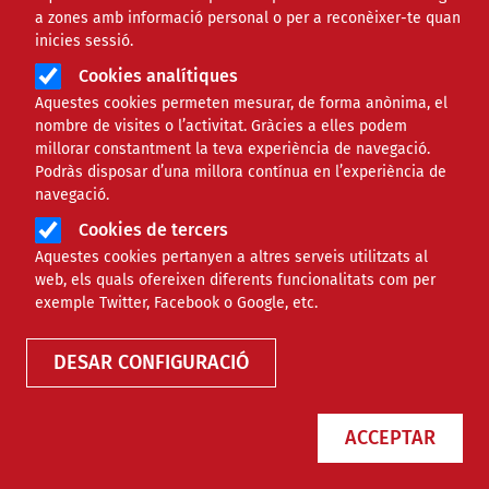
a zones amb informació personal o per a reconèixer-te quan
inicies sessió.
Cookies analítiques
Aquestes cookies permeten mesurar, de forma anònima, el
nombre de visites o l’activitat. Gràcies a elles podem
millorar constantment la teva experiència de navegació.
Podràs disposar d’una millora contínua en l’experiència de
navegació.
Cookies de tercers
Aquestes cookies pertanyen a altres serveis utilitzats al
web, els quals ofereixen diferents funcionalitats com per
Finançament
exemple Twitter, Facebook o Google, etc.
DESAR CONFIGURACIÓ
Tipus
ACCEPTAR
Àmbit