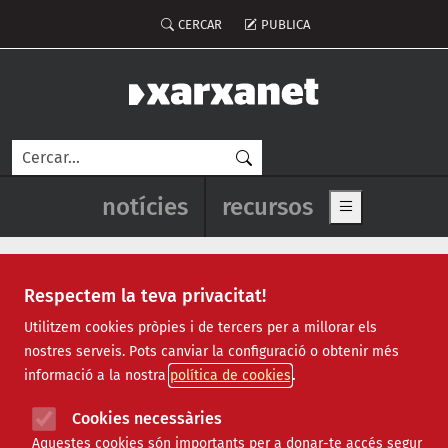
Vés al contingut
Menú del compte d'usuari
CERCAR
PUBLICA
Cerca
Navegació principal de l'enca
notícies
recursos
Show main me
Respectem la teva privacitat!
Recursos
Utilitzem cookies pròpies i de tercers per a millorar els
nostres serveis. Pots canviar la configuració o obtenir més
Tots
|
Econòmic
|
Jurídic
|
Projectes
|
Tecnològic
|
informació a la nostra
política de cookies
Formació
|
Finançament
|
Biblioteca
|
Ofertes de feina
|
Assessorament
|
Fes voluntariat
|
Cookies necessàries
Webinars
Aquestes cookies són importants per a donar-te accés segur