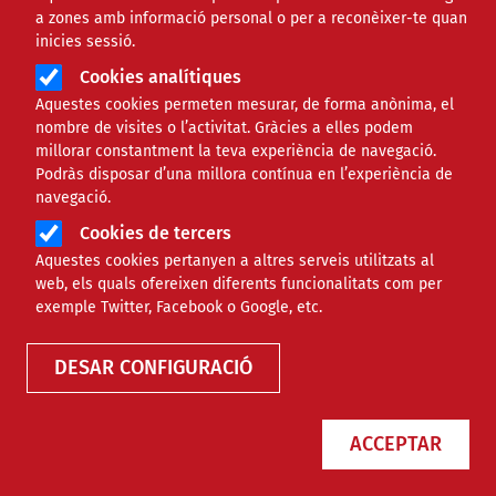
a zones amb informació personal o per a reconèixer-te quan
inicies sessió.
Cookies analítiques
Aquestes cookies permeten mesurar, de forma anònima, el
nombre de visites o l’activitat. Gràcies a elles podem
millorar constantment la teva experiència de navegació.
Podràs disposar d’una millora contínua en l’experiència de
navegació.
Cookies de tercers
Aquestes cookies pertanyen a altres serveis utilitzats al
web, els quals ofereixen diferents funcionalitats com per
Finançament
exemple Twitter, Facebook o Google, etc.
DESAR CONFIGURACIÓ
Tipus
ACCEPTAR
Àmbit