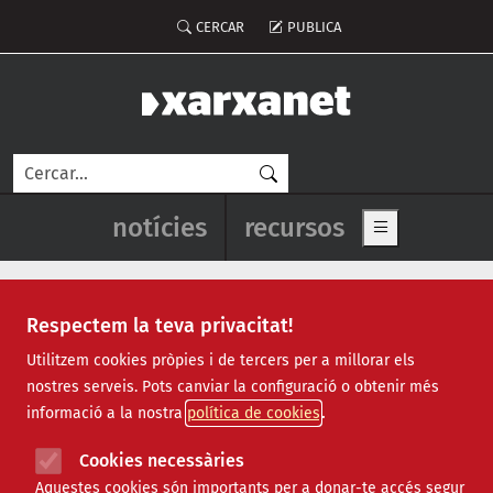
Vés al contingut
Menú del compte d'usuari
CERCAR
PUBLICA
Cerca
Navegació principal de l'enca
notícies
recursos
Show main me
Respectem la teva privacitat!
Recursos
Utilitzem cookies pròpies i de tercers per a millorar els
nostres serveis. Pots canviar la configuració o obtenir més
Tots
|
Econòmic
|
Jurídic
|
Projectes
|
Tecnològic
|
informació a la nostra
política de cookies
Formació
|
Finançament
|
Biblioteca
|
Ofertes de feina
|
Assessorament
|
Fes voluntariat
|
Cookies necessàries
Webinars
Aquestes cookies són importants per a donar-te accés segur