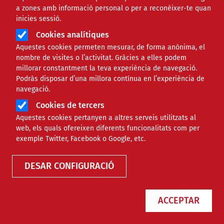
a zones amb informació personal o per a reconèixer-te quan
inicies sessió.
Cookies analítiques
Aquestes cookies permeten mesurar, de forma anònima, el
nombre de visites o l’activitat. Gràcies a elles podem
millorar constantment la teva experiència de navegació.
Podràs disposar d’una millora contínua en l’experiència de
navegació.
Cookies de tercers
Aquestes cookies pertanyen a altres serveis utilitzats al
web, els quals ofereixen diferents funcionalitats com per
Finançament
exemple Twitter, Facebook o Google, etc.
DESAR CONFIGURACIÓ
Tipus
ACCEPTAR
Àmbit