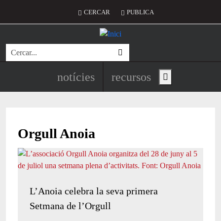
Vés al contingut
Menú del compte d'usuari
CERCAR
PUBLICA
Cerca
Navegació principal de l'encapç
notícies
recursos
Show main menu
Orgull Anoia
L’Anoia celebra la seva primera
Setmana de l’Orgull