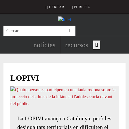
Vés al contingut
Menú del compte d'usuari
CERCAR
PUBLICA
Cerca
Navegació principal de l'encapç
notícies
recursos
Show main menu
LOPIVI
La LOPIVI avança a Catalunya, però les
desigualtats territorials en dificulten el