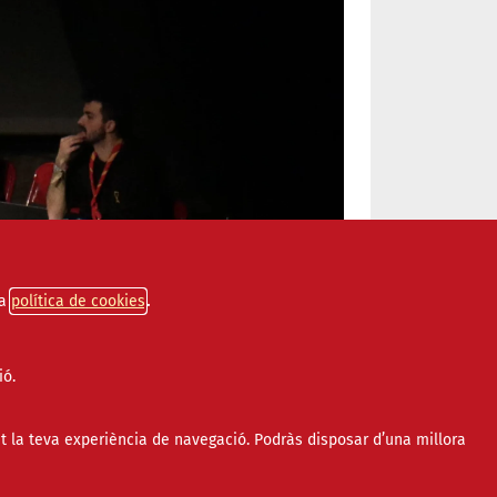
a
política de cookies
ió.
t la teva experiència de navegació. Podràs disposar d’una millora