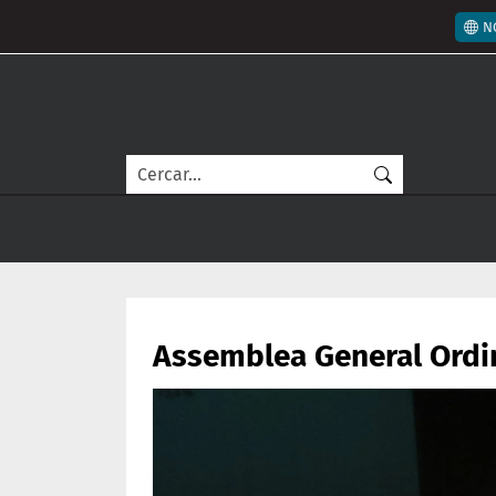
Vés al contingut
Men
N
Cerca
Assemblea General Ordi