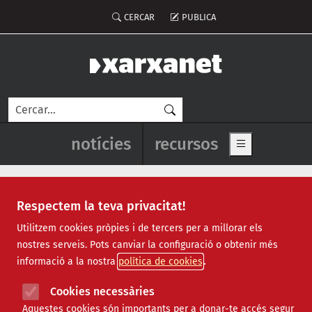
Vés al contingut
Menú del compte d'usuari
CERCAR
PUBLICA
Cerca
Navegació principal de l'enca
notícies
recursos
Show main me
Respectem la teva privacitat!
Utilitzem cookies pròpies i de tercers per a millorar els
nostres serveis. Pots canviar la configuració o obtenir més
Finançament
informació a la nostra
política de cookies
Cookies necessàries
Dimecres, 6 de desembre de
Butlletins
Aquestes cookies són importants per a donar-te accés segur