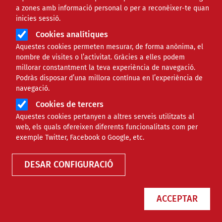
2023 - Núm. 558
anteriors
a zones amb informació personal o per a reconèixer-te quan
inicies sessió.
ISSN 2696-9742
Cookies analítiques
Aquestes cookies permeten mesurar, de forma anònima, el
nombre de visites o l’activitat. Gràcies a elles podem
millorar constantment la teva experiència de navegació.
Podràs disposar d’una millora contínua en l’experiència de
navegació.
Cookies de tercers
Aquestes cookies pertanyen a altres serveis utilitzats al
web, els quals ofereixen diferents funcionalitats com per
exemple Twitter, Facebook o Google, etc.
DESAR CONFIGURACIÓ
ACCEPTAR
Webinar 'Obligacions legals de les