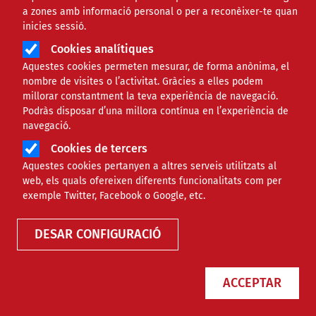
a zones amb informació personal o per a reconèixer-te quan
inicies sessió.
Cookies analítiques
Aquestes cookies permeten mesurar, de forma anònima, el
nombre de visites o l’activitat. Gràcies a elles podem
millorar constantment la teva experiència de navegació.
Podràs disposar d’una millora contínua en l’experiència de
navegació.
Cookies de tercers
Aquestes cookies pertanyen a altres serveis utilitzats al
web, els quals ofereixen diferents funcionalitats com per
Biblioteca
exemple Twitter, Facebook o Google, etc.
DESAR CONFIGURACIÓ
Joves al camp: Estudi
ACCEPTAR
quantitatiu i qualitatiu de les