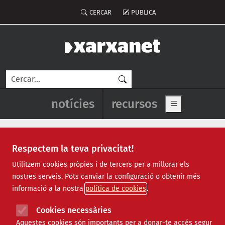
Vés al contingut
Menú del compte d'usuari
CERCAR
PUBLICA
Cerca
Navegació principal de l'enca
notícies
recursos
Show main me
Respectem la teva privacitat!
Recursos
Utilitzem cookies pròpies i de tercers per a millorar els
nostres serveis. Pots canviar la configuració o obtenir més
Tots
|
Econòmic
|
Jurídic
|
Projectes
|
Tecnològic
|
informació a la nostra
política de cookies
Formació
|
Finançament
|
Biblioteca
|
Ofertes de feina
|
Assessorament
|
Fes voluntariat
|
Cookies necessàries
Webinars
Aquestes cookies són importants per a donar-te accés segur