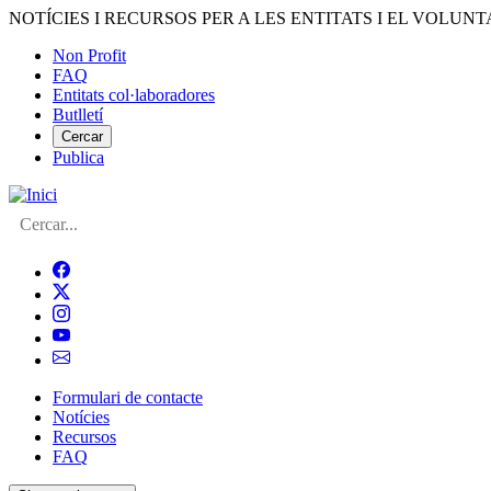
Vés
NOTÍCIES I RECURSOS PER A LES ENTITATS I EL VOLUNT
al
Non Profit
contingut
FAQ
Menú
Entitats col·laboradores
del
Butlletí
compte
Cercar
Publica
d'usuari
Cerca
Formulari de contacte
Notícies
Navegació
Recursos
principal
FAQ
de