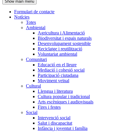
Show main menu
l'encapçalament
Formulari de contacte
Notícies
Navegació
Totes
principal
Ambiental
Agricultura i Alimentació
Biodiversitat i espais naturals
Desenvolupament sostenible
Reciclatge i reutilització
Voluntariat ambiental
Comunitari
Educació en el lleure
Mediació i cohesió social
Participació ciutadana
Moviment veïnal
Cultural
Llengua i literatura
Cultura popular i tradicional
Arts escèniques i audiovisuals
Fires i festes
Social
Intervenció social
Salut i discapacitat
Infància i joventut i família