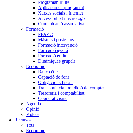
Programari lliure
Aplicacions i programari
Xarxes socials i Internet
Accessibilitat i tecnologia
Comunicació associativa
Formació
PFAVC
Màsters i postgraus
Formació intervenció
Formació gestió
Formació en línia
Dinàmiques grupals
Econòmic
Banca ètica
Captació de fons
Obligacions fiscals
Transparència i rendició de comptes
Tresoreria i comptabilitat
Cooperativisme
Agenda
Opinió
Vídeos
Recursos
Tots
Econòmic