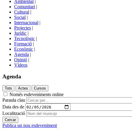
Ambiental
|
de
Comunitari
|
portals
Cultural
|
Social
|
Internacional
|
Projectes
|
Jurídic
|
Tecnològic
|
Formació
|
Econòmic
|
Agenda
|
Opinió
|
Vídeos
Agenda
Només esdeveniments online
Paraula clau
Data des de
Localització
Publica un nou esdeveniment