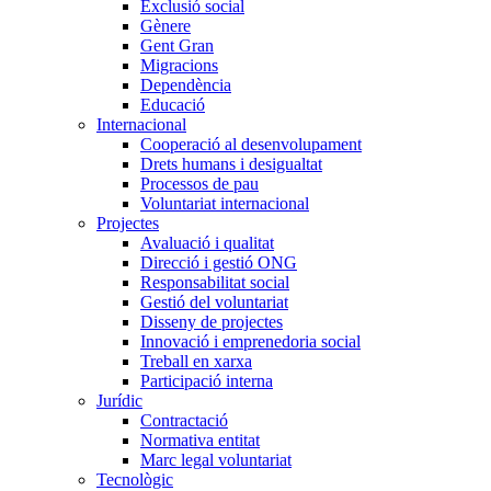
Exclusió social
Gènere
Gent Gran
Migracions
Dependència
Educació
Internacional
Cooperació al desenvolupament
Drets humans i desigualtat
Processos de pau
Voluntariat internacional
Projectes
Avaluació i qualitat
Direcció i gestió ONG
Responsabilitat social
Gestió del voluntariat
Disseny de projectes
Innovació i emprenedoria social
Treball en xarxa
Participació interna
Jurídic
Contractació
Normativa entitat
Marc legal voluntariat
Tecnològic