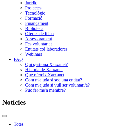
Jurídic
Projectes
Tecnològic
Formació
Finançament
Biblioteca
Ofertes de feina
Assessorament
Fes voluntariat
Entitats col·laboradores
Webinars
FAQ
Qui gestiona Xarxanet?
Història de Xarxanet
Què ofereix Xarxanet
Com m'ajuda si soc una entitat?
Com m'ajuda si vull ser voluntari/a?
Puc fer-me'n membre?
Notícies
Commutador
del
Totes
|
menú