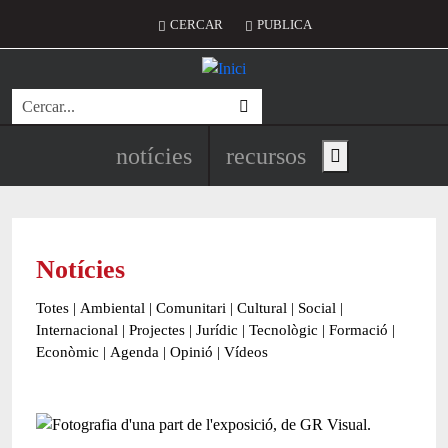
Vés al contingut
Menú del compte d'usuari
CERCAR
PUBLICA
Cerca
Navegació principal de l'encapç
notícies
recursos
Show main menu
Notícies
Totes
|
Ambiental
|
Comunitari
|
Cultural
|
Social
|
Internacional
|
Projectes
|
Jurídic
|
Tecnològic
|
Formació
|
Econòmic
|
Agenda
|
Opinió
|
Vídeos