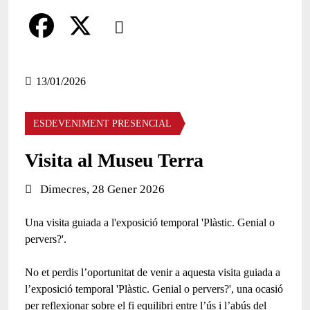
Comparteix
Compartir en altres xarxes socials
F
X
a
13/01/2026
c
ESDEVENIMENT PRESENCIAL
e
b
Visita al Museu Terra
o
Data de l'esdeveniment:
Dimecres, 28 Gener 2026
o
Una visita guiada a l'exposició temporal 'Plàstic. Genial o
k
pervers?'.
No et perdis l’oportunitat de venir a aquesta visita guiada a
l’exposició temporal 'Plàstic. Genial o pervers?', una ocasió
per reflexionar sobre el fi equilibri entre l’ús i l’abús del