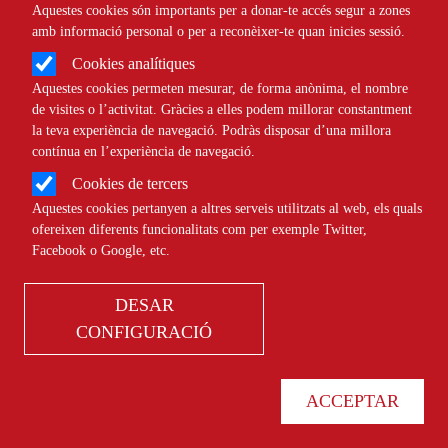
Aquestes cookies són importants per a donar-te accés segur a zones
amb informació personal o per a reconèixer-te quan inicies sessió.
Cookies analítiques
Comparteix
Aquestes cookies permeten mesurar, de forma anònima, el nombre
de visites o l’activitat. Gràcies a elles podem millorar constantment
Compartir en altres xarxes socials
F
X
la teva experiència de navegació. Podràs disposar d’una millora
contínua en l’experiència de navegació.
a
11/05/2026
Cookies de tercers
c
Aquestes cookies pertanyen a altres serveis utilitzats al web, els quals
ESDEVENIMENT PRESENCIAL
ofereixen diferents funcionalitats com per exemple Twitter,
e
Facebook o Google, etc.
b
Taula rodona sobre l'algoritme.
DESAR
o
Darrere l'scroll: desinformació
CONFIGURACIÓ
o
Data de l'esdeveniment:
Dijous, 4 Juny 2026
k
ACCEPTAR
El Consell de la Joventut de Barcelona ha organitzat una
jornada adreçada a la joventut sobre les xarxes socials, els