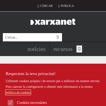
Vés al contingut
Menú del compte d'usuari
CERCAR
PUBLICA
Cerca
Navegació principal de l'encapç
notícies
recursos
Show main menu
Respectem la teva privacitat!
Notícies
Utilitzem cookies pròpies i de tercers per a millorar els nostres serveis.
Totes
|
Ambiental
|
Comunitari
|
Cultural
|
Social
|
Pots canviar la configuració o obtenir més informació a la nostra
Internacional
|
Projectes
|
Jurídic
|
Tecnològic
|
Formació
|
política de cookies
Econòmic
|
Agenda
|
Opinió
|
Vídeos
Cookies necessàries