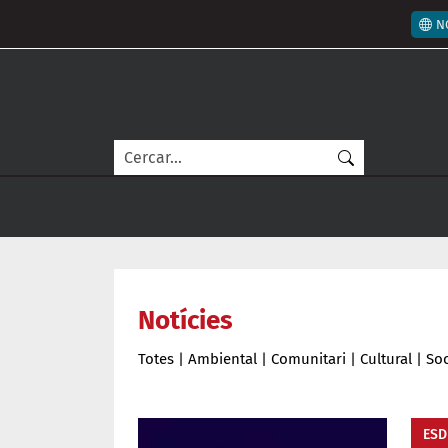
Vés al contingut
Men
N
Cerca
Notícies
Totes
|
Ambiental
|
Comunitari
|
Cultural
|
Soc
ESD