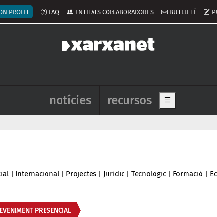
ú del compte d'usuari
ON PROFIT
FAQ
ENTITATS COL·LABORADORES
BUTLLETÍ
P
Navegació principal de l'enca
notícies
recursos
Show main me
ial
|
Internacional
|
Projectes
|
Jurídic
|
Tecnològic
|
Formació
|
E
EVENIMENT PRESENCIAL