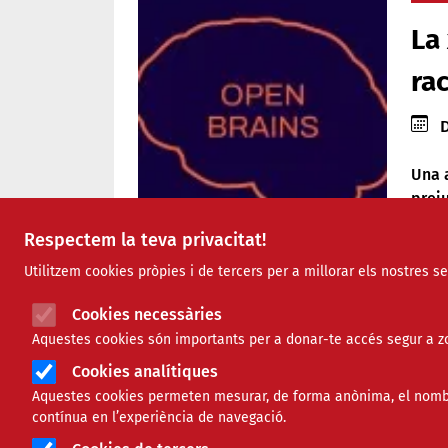
La
rac
Data
D
Una a
preju
compr
Respectem la teva privacitat!
neur
Utilitzem cookies pròpies i de tercers per a millorar els nostres s
Algu
Comparteix
Cookies necessàries
no t’
Aquestes cookies són importants per a donar-te accés segur a zo
plan
una 
Compartir en altres xarxes 
F
X
Cookies analítiques
cient
Aquestes cookies permeten mesurar, de forma anònima, el nombre 
a
22/12/2025
contínua en l’experiència de navegació.
Duran
c