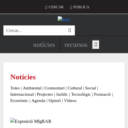
Vés al contingut
Menú del compte d'usuari
CERCAR
PUBLICA
Cerca
Navegació principal de l'encapç
notícies
recursos
Show main menu
Notícies
Totes
|
Ambiental
|
Comunitari
|
Cultural
|
Social
|
Internacional
|
Projectes
|
Jurídic
|
Tecnològic
|
Formació
|
Econòmic
|
Agenda
|
Opinió
|
Vídeos