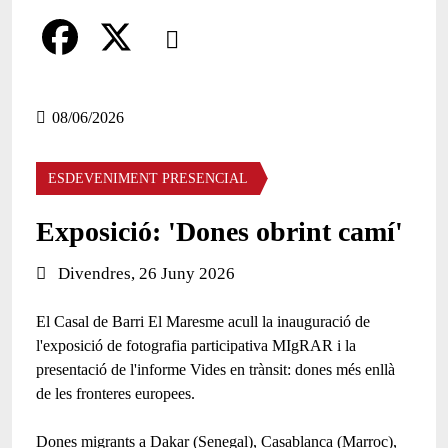
Comparteix
Compartir en altres xarxes socials
F
X
a
08/06/2026
c
ESDEVENIMENT PRESENCIAL
e
b
Exposició: 'Dones obrint camí'
o
Data de l'esdeveniment:
Divendres, 26 Juny 2026
o
El Casal de Barri El Maresme acull la inauguració de
k
l'exposició de fotografia participativa MIgRAR i la
presentació de l'informe Vides en trànsit: dones més enllà
de les fronteres europees.
Dones migrants a Dakar (Senegal), Casablanca (Marroc),