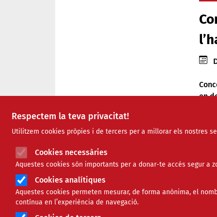
Co
l’
Data
D
Conce
en de
Respectem la teva privacitat!
L’es
una v
Utilitzem cookies pròpies i de tercers per a millorar els nostres s
Comparteix
A més
Cookies necessàries
tindr
Aquestes cookies són importants per a donar-te accés segur a zo
supor
Compartir en altres xarxes 
F
X
Cookies analítiques
l’es
Aquestes cookies permeten mesurar, de forma anònima, el nombre 
a
03/06/2026
contínua en l’experiència de navegació.
El co
c
reivi