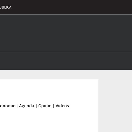
UBLICA
pçalament
nu
conòmic
|
Agenda
|
Opinió
|
Vídeos