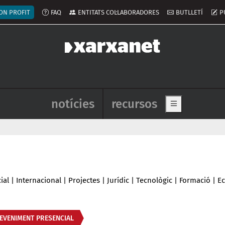
ú del compte d'usuari
ON PROFIT
FAQ
ENTITATS COL·LABORADORES
BUTLLETÍ
P
Navegació principal de l'enca
notícies
recursos
Show main me
ial
|
Internacional
|
Projectes
|
Jurídic
|
Tecnològic
|
Formació
|
E
EVENIMENT PRESENCIAL