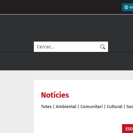
Vés al contingut
Men
N
Cerca
Notícies
Totes
|
Ambiental
|
Comunitari
|
Cultural
|
Soc
ESD