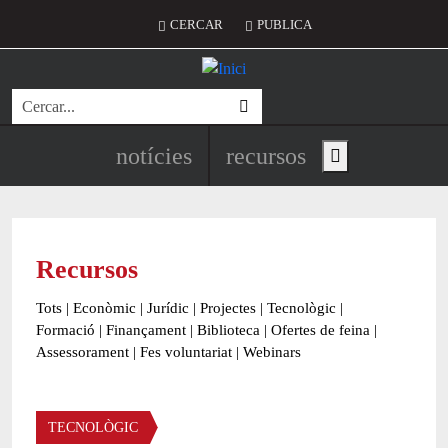
Vés al contingut
Menú del compte d'usuari
CERCAR
PUBLICA
Cerca
Navegació principal de l'encapç
notícies
recursos
Show main menu
Recursos
Tots
|
Econòmic
|
Jurídic
|
Projectes
|
Tecnològic
|
Formació
|
Finançament
|
Biblioteca
|
Ofertes de feina
|
Assessorament
|
Fes voluntariat
|
Webinars
Àmbit
TECNOLÒGIC