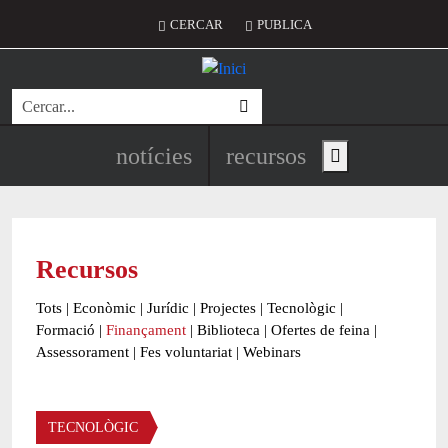
Vés al contingut
Menú del compte d'usuari
CERCAR
PUBLICA
Cerca
Navegació principal de l'encapç
notícies
recursos
Show main menu
Recursos
Tots
|
Econòmic
|
Jurídic
|
Projectes
|
Tecnològic
|
Formació
|
Finançament
|
Biblioteca
|
Ofertes de feina
|
Assessorament
|
Fes voluntariat
|
Webinars
Àmbit
TECNOLÒGIC