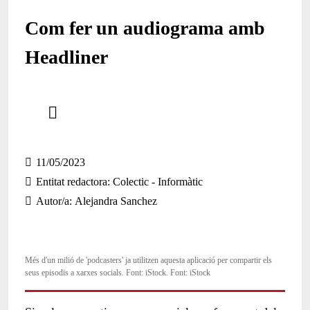
Com fer un audiograma amb
Headliner
Comparteix
Compartir en altres xarxes socials
11/05/2023
Entitat redactora
Colectic - Informàtic
Autor/a
Alejandra Sanchez
Més d'un milió de 'podcasters' ja utilitzen aquesta aplicació per compartir els
seus episodis a xarxes socials. Font: iStock. Font: iStock