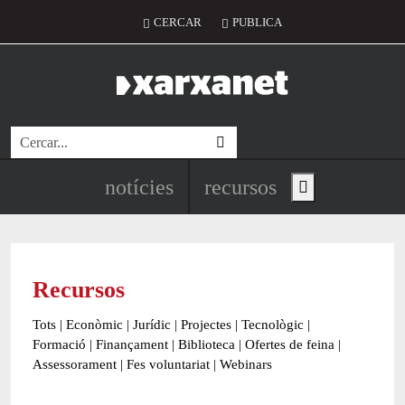
Vés al contingut
Menú del compte d'usuari
CERCAR
PUBLICA
Cerca
Navegació principal de l'encapç
notícies
recursos
Show main menu
Recursos
Tots
|
Econòmic
|
Jurídic
|
Projectes
|
Tecnològic
|
Formació
|
Finançament
|
Biblioteca
|
Ofertes de feina
|
Assessorament
|
Fes voluntariat
|
Webinars