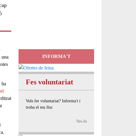
 cap
Servei
ó
d'Assessorament
gratuït per a entitats
ó
INFORMA'T
i una
totes
Fes voluntariat
a
ha
el
rditzat
Vols fer voluntariat? Informa't i
a
troba el teu lloc
Ves-hi
l
ca
.