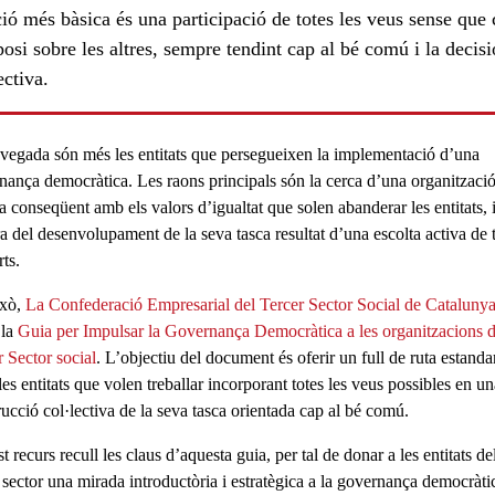
ió més bàsica és una participació de totes les veus sense que
osi sobre les altres, sempre tendint cap al bé comú i la decisi
ectiva.
vegada són més les entitats que persegueixen la
implementació d’una
nança democràtica
. Les raons principals són la cerca d’una organitzaci
a conseqüent amb els valors d’igualtat que solen abanderar les entitats, 
ra del desenvolupament de la seva tasca resultat d’una
escolta activa
de 
rts.
ixò,
La Confederació Empresarial del Tercer Sector Social de Cataluny
 la
Guia per Impulsar la Governança Democràtica a les organitzacions d
r Sector social
. L’objectiu del document és oferir un
full de ruta estanda
les entitats que volen treballar incorporant totes les veus possibles en un
ucció col·lectiva de la seva tasca
orientada cap al bé comú.
 recurs recull les claus d’aquesta guia, per tal de donar a les entitats de
 sector una
mirada introductòria i estratègica a la governança democràti