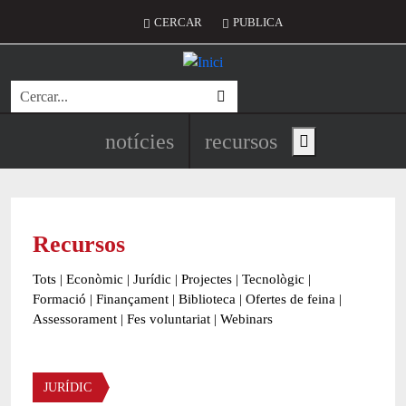
Vés al contingut
Menú del compte d'usuari
CERCAR
PUBLICA
Cerca
Navegació principal de l'encapç
notícies
recursos
Show main menu
Recursos
Tots
|
Econòmic
|
Jurídic
|
Projectes
|
Tecnològic
|
Formació
|
Finançament
|
Biblioteca
|
Ofertes de feina
|
Assessorament
|
Fes voluntariat
|
Webinars
Àmbit
JURÍDIC