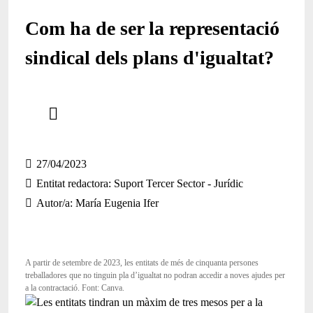
Com ha de ser la representació
sindical dels plans d'igualtat?
Comparteix
Compartir en altres xarxes socials
27/04/2023
Entitat redactora
Suport Tercer Sector - Jurídic
Autor/a
María Eugenia Ifer
A partir de setembre de 2023, les entitats de més de cinquanta persones
treballadores que no tinguin pla d’igualtat no podran accedir a noves ajudes per
a la contractació. Font: Canva.