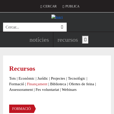
Vés al contingut
Menú del compte d'usuari
CERCAR
PUBLICA
Cerca
Navegació principal de l'encapç
notícies
recursos
Show main menu
Recursos
Tots
|
Econòmic
|
Jurídic
|
Projectes
|
Tecnològic
|
Formació
|
Finançament
|
Biblioteca
|
Ofertes de feina
|
Assessorament
|
Fes voluntariat
|
Webinars
Àmbit
FORMACIÓ