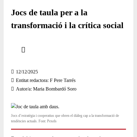
Jocs de taula per a la
transformació i la crítica social
Comparteix
Compartir en altres xarxes socials
12/12/2025
Entitat redactora
F Pere Tarrés
Autor/a
Maria Bombardó Soro
Jocs d’estratègia i cooperatius que obren el diàleg cap a la transformació de
tendències actuals. Font: Pexels