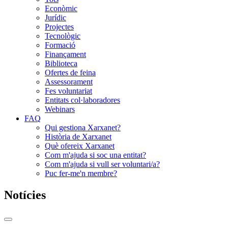
Econòmic
Jurídic
Projectes
Tecnològic
Formació
Finançament
Biblioteca
Ofertes de feina
Assessorament
Fes voluntariat
Entitats col·laboradores
Webinars
FAQ
Qui gestiona Xarxanet?
Història de Xarxanet
Què ofereix Xarxanet
Com m'ajuda si soc una entitat?
Com m'ajuda si vull ser voluntari/a?
Puc fer-me'n membre?
Notícies
Commutador