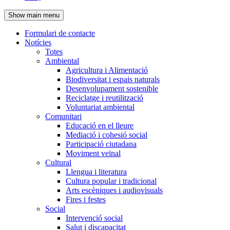
de
Show main menu
l'encapçalament
Formulari de contacte
Notícies
Navegació
Totes
principal
Ambiental
Agricultura i Alimentació
Biodiversitat i espais naturals
Desenvolupament sostenible
Reciclatge i reutilització
Voluntariat ambiental
Comunitari
Educació en el lleure
Mediació i cohesió social
Participació ciutadana
Moviment veïnal
Cultural
Llengua i literatura
Cultura popular i tradicional
Arts escèniques i audiovisuals
Fires i festes
Social
Intervenció social
Salut i discapacitat