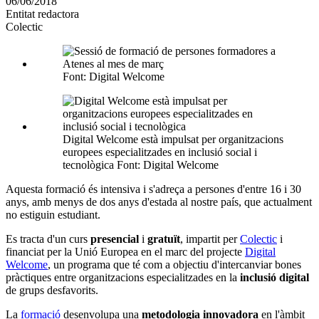
06/06/2018
altres
Entitat redactora
xarxes
Colectic
socials
Font: Digital Welcome
Digital Welcome està impulsat per organitzacions
europees especialitzades en inclusió social i
tecnològica Font: Digital Welcome
Aquesta formació és intensiva i s'adreça a persones d'entre 16 i 30
anys, amb menys de dos anys d'estada al nostre país, que actualment
no estiguin estudiant.
Es tracta d'un curs
presencial
i
gratuït
, impartit per
Colectic
i
financiat per la Unió Europea en el marc del projecte
Digital
Welcome
, un programa que té com a objectiu d'intercanviar bones
pràctiques entre organitzacions especialitzades en la
inclusió digital
de grups desfavorits.
La
formació
desenvolupa una
metodologia innovadora
en l'àmbit