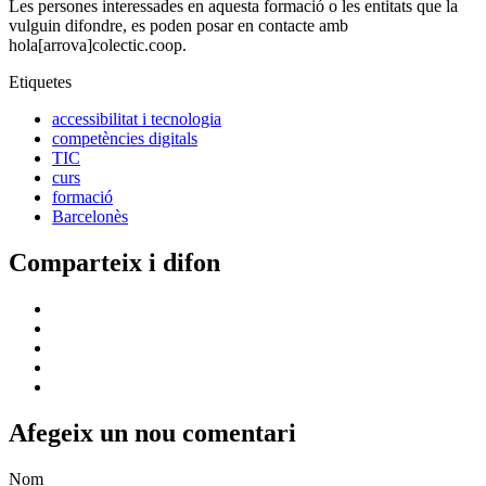
Les persones interessades en aquesta formació o les entitats que la
vulguin difondre, es poden posar en contacte amb
hola[arrova]colectic.coop.
Etiquetes
accessibilitat i tecnologia
competències digitals
TIC
curs
formació
Barcelonès
Comparteix i difon
Afegeix un nou comentari
Nom