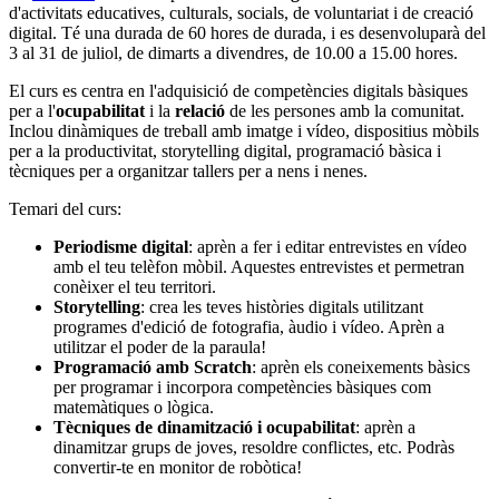
d'activitats educatives, culturals, socials, de voluntariat i de creació
digital. Té una durada de 60 hores de durada, i es desenvoluparà del
3 al 31 de juliol, de dimarts a divendres, de 10.00 a 15.00 hores.
El curs es centra en l'adquisició de competències digitals bàsiques
per a l'
ocupabilitat
i la
relació
de les persones amb la comunitat.
Inclou dinàmiques de treball amb imatge i vídeo, dispositius mòbils
per a la productivitat, storytelling digital, programació bàsica i
tècniques per a organitzar tallers per a nens i nenes.
Temari del curs:
Periodisme digital
: aprèn a fer i editar entrevistes en vídeo
amb el teu telèfon mòbil. Aquestes entrevistes et permetran
conèixer el teu territori.
Storytelling
: crea les teves històries digitals utilitzant
programes d'edició de fotografia, àudio i vídeo. Aprèn a
utilitzar el poder de la paraula!
Programació amb Scratch
: aprèn els coneixements bàsics
per programar i incorpora competències bàsiques com
matemàtiques o lògica.
Tècniques de dinamització i ocupabilitat
: aprèn a
dinamitzar grups de joves, resoldre conflictes, etc. Podràs
convertir-te en monitor de robòtica!