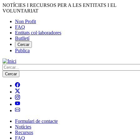
Vés
NOTÍCIES I RECURSOS PER A LES ENTITATS I EL
al
VOLUNTARIAT
contingut
Non Profit
FAQ
Menú
Entitats col·laboradores
del
Butlletí
compte
Cercar
Publica
d'usuari
Cerca
Formulari de contacte
Notícies
Navegació
Recursos
principal
FAQ