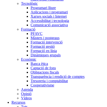
Tecnològic
Programari lliure
Aplicacions i programari
Xarxes socials i Internet
Accessibilitat i tecnologia
Comunicació associativa
Formació
PFAVC
Màsters i postgraus
Formació intervenció
Formació gestió
Formació en línia
Dinàmiques grupals
Econòmic
Banca ètica
Captació de fons
Obligacions fiscals
Transparència i rendició de comptes
Tresoreria i comptabilitat
Cooperativisme
Agenda
Opinió
Vídeos
Recursos
Tots