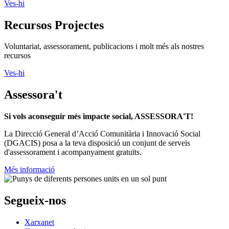
Ves-hi
Assessora't
Si vols aconseguir més impacte social, ASSESSORA'T!
La
Direcció General d’Acció Comunitària i Innovació Social
(DGACIS)
posa a la teva disposició un conjunt de serveis
d'assessorament i acompanyament gratuïts.
Més informació
Segueix-nos
Xarxanet
Xarxanet tecnologia
Actualitat
Tecnologia
Finançament
Xarxanet
Xarxanet
Fes Voluntariat!