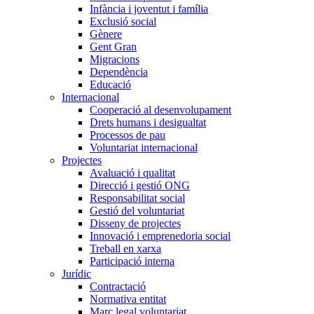
Infància i joventut i família
Exclusió social
Gènere
Gent Gran
Migracions
Dependència
Educació
Internacional
Cooperació al desenvolupament
Drets humans i desigualtat
Processos de pau
Voluntariat internacional
Projectes
Avaluació i qualitat
Direcció i gestió ONG
Responsabilitat social
Gestió del voluntariat
Disseny de projectes
Innovació i emprenedoria social
Treball en xarxa
Participació interna
Jurídic
Contractació
Normativa entitat
Marc legal voluntariat