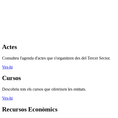
Actes
Consulteu l'agenda d'actes que s'organitzen des del Tercer Sector.
Ves-hi
Cursos
Descobriu tots els cursos que ofereixen les entitats.
Ves-hi
Recursos Econòmics
Banca ètica, captació de fons, economia solidària i molt més als
nostres recursos
Ves-hi
Recursos formació