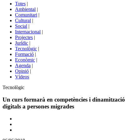
del
Totes
|
menú
Ambiental
|
de
Comunitari
|
portals
Cultural
|
Social
|
Internacional
|
Projectes
|
Jurídic
|
Tecnològic
|
Formació
|
Econòmic
|
Agenda
|
Opinió
|
Vídeos
Àmbit
Tecnològic
de
la
Un curs formarà en competències i dinamització
notícia
digitals a persones migrades
Comparteix
Compartir
en