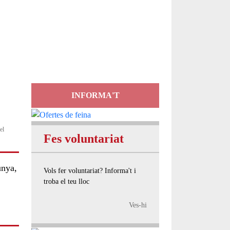
Servei
d'Assessorament
gratuït per a entitats
INFORMA'T
el
Fes voluntariat
unya,
Vols fer voluntariat? Informa't i
troba el teu lloc
Ves-hi