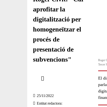
aprofitar la
digitalització per
homogeneïtzar el
procés de
presentació de
subvencions"
Roger Ci
Tercer 
Comparteix
El di
parla
Compartir en altres xarxes socials
digit
25/11/2022
fina
Entitat redactora