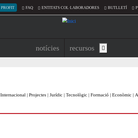
 del compte d'usuari
 PROFIT
FAQ
ENTITATS COL·LABORADORES
BUTLLETÍ
P
Navegació principal de l'encapç
notícies
recursos
Show main menu
Internacional
|
Projectes
|
Jurídic
|
Tecnològic
|
Formació
|
Econòmic
|
A