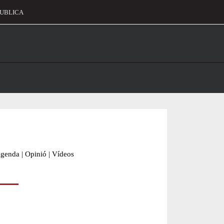
UBLICA
alament
genda
|
Opinió
|
Vídeos