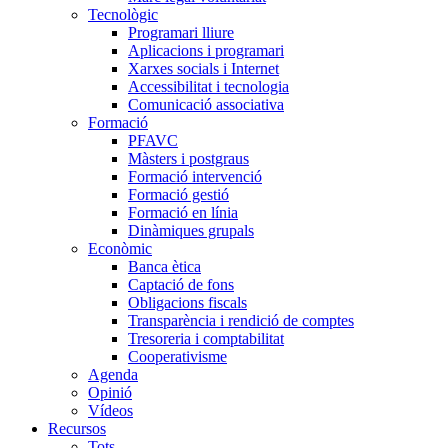
Tecnològic
Programari lliure
Aplicacions i programari
Xarxes socials i Internet
Accessibilitat i tecnologia
Comunicació associativa
Formació
PFAVC
Màsters i postgraus
Formació intervenció
Formació gestió
Formació en línia
Dinàmiques grupals
Econòmic
Banca ètica
Captació de fons
Obligacions fiscals
Transparència i rendició de comptes
Tresoreria i comptabilitat
Cooperativisme
Agenda
Opinió
Vídeos
Recursos
Tots