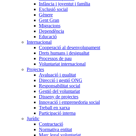
Infància i joventut i família
Exclusió social
Gènere
Gent Gran
Migracions
Dependència
Educació
Internacional
Cooperació al desenvolupament
Drets humans i desigualtat
Processos de pau
Voluntariat internacional
Projectes
Avaluació i qualitat
Direcció i gestió ONG
Responsabilitat social
Gestió del voluntariat
Disseny de projectes
Innovació i emprenedoria social
Treball en xarxa
Participació interna
Jurídic
Contractació
Normativa entitat
Marc legal voluntariat