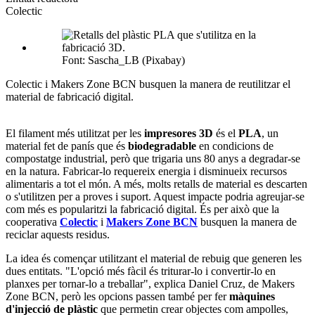
Colectic
socials
Font: Sascha_LB (Pixabay)
Colectic i Makers Zone BCN busquen la manera de reutilitzar el
material de fabricació digital.
El filament més utilitzat per les
impresores 3D
és el
PLA
, un
material fet de panís que és
biodegradable
en condicions de
compostatge industrial, però que trigaria uns 80 anys a degradar-se
en la natura. Fabricar-lo requereix energia i disminueix recursos
alimentaris a tot el món. A més, molts retalls de material es descarten
o s'utilitzen per a proves i suport. Aquest impacte podria agreujar-se
com més es popularitzi la fabricació digital. És per això que la
cooperativa
Colectic
i
Makers Zone BCN
busquen la manera de
reciclar aquests residus.
La idea és començar utilitzant el material de rebuig que generen les
dues entitats. "L'opció més fàcil és triturar-lo i convertir-lo en
planxes per tornar-lo a treballar", explica Daniel Cruz, de Makers
Zone BCN, però les opcions passen també per fer
màquines
d'injecció de plàstic
que permetin crear objectes com ampolles,