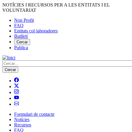
Vés
NOTÍCIES I RECURSOS PER A LES ENTITATS I EL
al
VOLUNTARIAT
contingut
Non Profit
FAQ
Menú
Entitats col·laboradores
del
Butlletí
compte
Cercar
Publica
d'usuari
Cerca
Formulari de contacte
Notícies
Navegació
Recursos
principal
FAQ