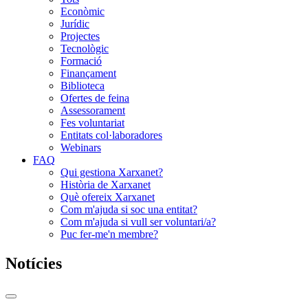
Econòmic
Jurídic
Projectes
Tecnològic
Formació
Finançament
Biblioteca
Ofertes de feina
Assessorament
Fes voluntariat
Entitats col·laboradores
Webinars
FAQ
Qui gestiona Xarxanet?
Història de Xarxanet
Què ofereix Xarxanet
Com m'ajuda si soc una entitat?
Com m'ajuda si vull ser voluntari/a?
Puc fer-me'n membre?
Notícies
Commutador