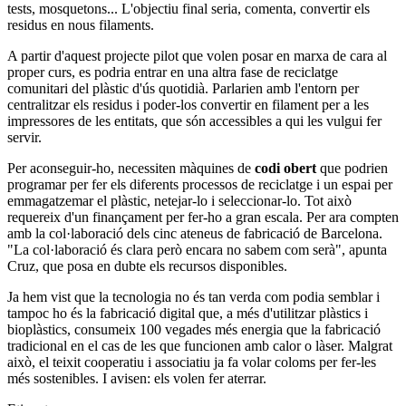
tests, mosquetons... L'objectiu final seria, comenta, convertir els
residus en nous filaments.
A partir d'aquest projecte pilot que volen posar en marxa de cara al
proper curs, es podria entrar en una altra fase de reciclatge
comunitari del plàstic d'ús quotidià. Parlarien amb l'entorn per
centralitzar els residus i poder-los convertir en filament per a les
impressores de les entitats, que són accessibles a qui les vulgui fer
servir.
Per aconseguir-ho, necessiten màquines de
codi obert
que podrien
programar per fer els diferents processos de reciclatge i un espai per
emmagatzemar el plàstic, netejar-lo i seleccionar-lo. Tot això
requereix d'un finançament per fer-ho a gran escala. Per ara compten
amb la col·laboració dels cinc ateneus de fabricació de Barcelona.
"La col·laboració és clara però encara no sabem com serà", apunta
Cruz, que posa en dubte els recursos disponibles.
Ja hem vist que la tecnologia no és tan verda com podia semblar i
tampoc ho és la fabricació digital que, a més d'utilitzar plàstics i
bioplàstics, consumeix 100 vegades més energia que la fabricació
tradicional en el cas de les que funcionen amb calor o làser. Malgrat
això, el teixit cooperatiu i associatiu ja fa volar coloms per fer-les
més sostenibles. I avisen: els volen fer aterrar.