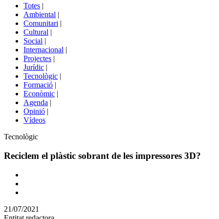
del
Totes
|
menú
Ambiental
|
de
Comunitari
|
portals
Cultural
|
Social
|
Internacional
|
Projectes
|
Jurídic
|
Tecnològic
|
Formació
|
Econòmic
|
Agenda
|
Opinió
|
Vídeos
Àmbit
Tecnològic
de
la
Reciclem el plàstic sobrant de les impressores 3D?
notícia
Comparteix
Compartir
en
21/07/2021
altres
Entitat redactora
xarxes