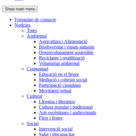
de
Show main menu
l'encapçalament
Formulari de contacte
Notícies
Navegació
Totes
principal
Ambiental
Agricultura i Alimentació
Biodiversitat i espais naturals
Desenvolupament sostenible
Reciclatge i reutilització
Voluntariat ambiental
Comunitari
Educació en el lleure
Mediació i cohesió social
Participació ciutadana
Moviment veïnal
Cultural
Llengua i literatura
Cultura popular i tradicional
Arts escèniques i audiovisuals
Fires i festes
Social
Intervenció social
Salut i discapacitat