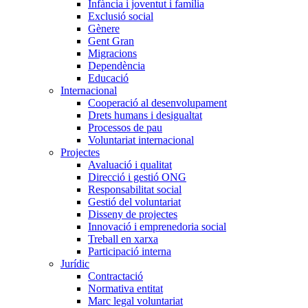
Infància i joventut i família
Exclusió social
Gènere
Gent Gran
Migracions
Dependència
Educació
Internacional
Cooperació al desenvolupament
Drets humans i desigualtat
Processos de pau
Voluntariat internacional
Projectes
Avaluació i qualitat
Direcció i gestió ONG
Responsabilitat social
Gestió del voluntariat
Disseny de projectes
Innovació i emprenedoria social
Treball en xarxa
Participació interna
Jurídic
Contractació
Normativa entitat
Marc legal voluntariat