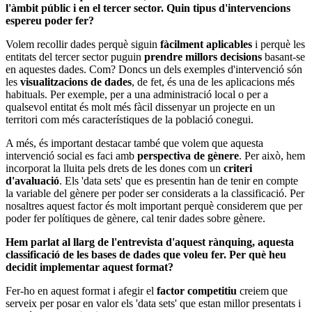
l'àmbit públic i en el tercer sector. Quin tipus d'intervencions
espereu poder fer?
Volem recollir dades perquè siguin
fàcilment aplicables
i perquè les
entitats del tercer sector puguin
prendre millors decisions
basant-se
en aquestes dades. Com? Doncs un dels exemples d'intervenció són
les
visualitzacions de dades
, de fet, és una de les aplicacions més
habituals. Per exemple, per a una administració local o per a
qualsevol entitat és molt més fàcil dissenyar un projecte en un
territori com més característiques de la població conegui.
A més, és important destacar també que volem que aquesta
intervenció social es faci amb
perspectiva de gènere
. Per això, hem
incorporat la lluita pels drets de les dones com un
criteri
d'avaluació
. Els 'data sets' que es presentin han de tenir en compte
la variable del gènere per poder ser considerats a la classificació. Per
nosaltres aquest factor és molt important perquè considerem que per
poder fer polítiques de gènere, cal tenir dades sobre gènere.
Hem parlat al llarg de l'entrevista d'aquest rànquing, aquesta
classificació de les bases de dades que voleu fer. Per què heu
decidit implementar aquest format?
Fer-ho en aquest format i afegir el
factor competitiu
creiem que
serveix per posar en valor els 'data sets' que estan millor presentats i