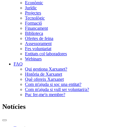
Econòmic
Jurídic
Projectes
Tecnològic
Formació
Finançament
Biblioteca
Ofertes de feina
Assessorament
Fes voluntariat
Entitats col·laboradores
Webinars
FAQ
Qui gestiona Xarxanet?
Història de Xarxanet
Què ofereix Xarxanet
Com m'ajuda si soc una entitat?
Com m'ajuda si vull ser voluntari/a?
Puc fer-me'n membre?
Notícies
Commutador
del