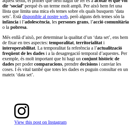
aquest sentit, el primer que hem hagut de fer és a
acotar el que vol
dir ‘social’
perquè és un terme molt ampli. Per això hem fet una
llista que limita una mica els temes sobre els quals busquem ‘data
sets’. Està
disponible al nostre web
, però alguns dels temes són la
infància
i l’
adolescència
, les
persones grans
, l’
acció comunitària
o la
pobresa
.
Més enllà d’això, per determinar la qualitat d’un ‘data set’, ens hem
de fixar en tres aspectes:
temporalitat
,
territorialitat
i
interoperabilitat
. La temporalitat fa referència a l’
actualització
freqüent de les dades
i a la desagregació temporal d’aquestes. Per
exemple, és molt important que hi hagi un
conjunt històric de
dades
per poder
comparacions
, prendre
decisions
i canviar les
coses. I és vital també que totes les dades es puguin consultar en un
mateix ‘data set’.
View this post on Instagram