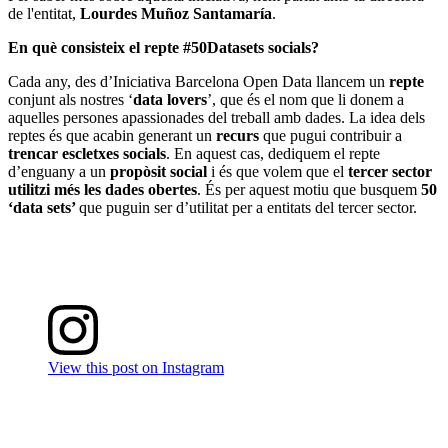
de l'entitat,
Lourdes Muñoz Santamaría
.
En què consisteix el repte #50Datasets socials?
Cada any, des d’Iniciativa Barcelona Open Data llancem un
repte
conjunt als nostres ‘
data lovers
’, que és el nom que li donem a
aquelles persones apassionades del treball amb dades. La idea dels
reptes és que acabin generant un
recurs
que pugui contribuir a
trencar escletxes socials
. En aquest cas, dediquem el repte
d’enguany a un
propòsit social
i és que volem que el
tercer sector
utilitzi més les dades obertes
. És per aquest motiu que busquem
50
‘data sets’
que puguin ser d’utilitat per a entitats del tercer sector.
View this post on Instagram