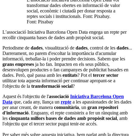
transformar dades obertes en informació de valor
social, econòmic i ciutadà per donar resposta a
reptes socials i institucionals. Font: Pixabay.
Font: Pixabay
L’associació Iniciativa Barcelona Open Data engega un repte per
recollir cinquanta bases de dades amb propòsit social.
Periodisme de
dades
, visualització de
dades
, control de les
dades
...
Darrerament, no parem d'escoltar la importància d'acumular
informació, treballar-la i poder prendre decisions. Sabem que les
grans empreses
ja ho fan. Impacten en els seus públics,
desenvolupen productes o fan campanyes de publicitat basades en
dades. Però, què passa amb les
entitats
? Pot el
tercer sector
utilitzar tota aquesta informació per continuar apropant-se a
l'objectiu de la
transformació social
?
Aquest és l'objectiu de l'
associació
Iniciativa Barcelona Open
Data
que, cada any, llança un
repte
a les apassionades de les dades
per anar creant, de manera
comunitària
, un
gran repositori
d'informació
. Enguany, el repte consisteix a fer un rànquing amb
les
cinquanta millors bases de dades amb propòsit social
, amb
l'objectiu que el tercer sector pugui tenir-ne accés.
Per saber més sobre aquesta iniciativa, hem parlat amb la directora