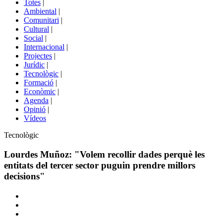
Totes
|
menú
Ambiental
|
de
Comunitari
|
portals
Cultural
|
Social
|
Internacional
|
Projectes
|
Jurídic
|
Tecnològic
|
Formació
|
Econòmic
|
Agenda
|
Opinió
|
Vídeos
Àmbit
Tecnològic
de
la
Lourdes Muñoz: "Volem recollir dades perquè les
notícia
entitats del tercer sector puguin prendre millors
decisions"
Comparteix
Compartir