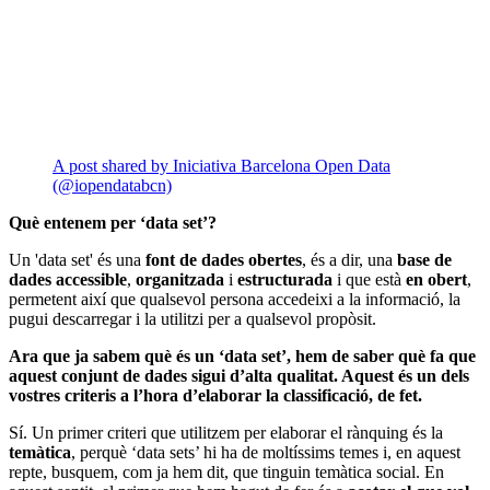
A post shared by Iniciativa Barcelona Open Data
(@iopendatabcn)
Què entenem per ‘data set’?
Un 'data set' és una
font de dades obertes
, és a dir, una
base de
dades accessible
,
organitzada
i
estructurada
i que està
en obert
,
permetent així que qualsevol persona accedeixi a la informació, la
pugui descarregar i la utilitzi per a qualsevol propòsit.
Ara que ja sabem què és un ‘data set’, hem de saber què fa que
aquest conjunt de dades sigui d’alta qualitat. Aquest és un dels
vostres criteris a l’hora d’elaborar la classificació, de fet.
Sí. Un primer criteri que utilitzem per elaborar el rànquing és la
temàtica
, perquè ‘data sets’ hi ha de moltíssims temes i, en aquest
repte, busquem, com ja hem dit, que tinguin temàtica social. En