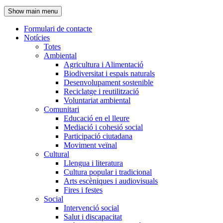
de
Show main menu
l'encapçalament
Formulari de contacte
Notícies
Navegació
Totes
principal
Ambiental
Agricultura i Alimentació
Biodiversitat i espais naturals
Desenvolupament sostenible
Reciclatge i reutilització
Voluntariat ambiental
Comunitari
Educació en el lleure
Mediació i cohesió social
Participació ciutadana
Moviment veïnal
Cultural
Llengua i literatura
Cultura popular i tradicional
Arts escèniques i audiovisuals
Fires i festes
Social
Intervenció social
Salut i discapacitat