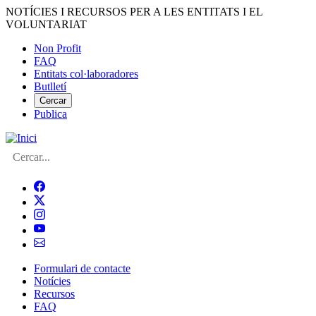
Vés
NOTÍCIES I RECURSOS PER A LES ENTITATS I EL
al
VOLUNTARIAT
contingut
Non Profit
FAQ
Menú
Entitats col·laboradores
del
Butlletí
compte
Cercar
Publica
d'usuari
Cerca
Formulari de contacte
Notícies
Navegació
Recursos
principal
FAQ