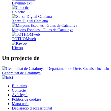
LaviniaNext
Colectic
Xarxa Digital Catalana
Minyons Escoltes i Guies de Catalunya
TOTHOMweb
Kiwop
Un projecte de
Generalitat de Catalunya
Butlletins
Contacte
Peu
Avís legal
Política de cookies
Mapa web
Declaració d'accessibilitat