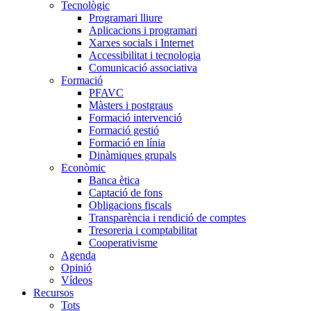
Tecnològic
Programari lliure
Aplicacions i programari
Xarxes socials i Internet
Accessibilitat i tecnologia
Comunicació associativa
Formació
PFAVC
Màsters i postgraus
Formació intervenció
Formació gestió
Formació en línia
Dinàmiques grupals
Econòmic
Banca ètica
Captació de fons
Obligacions fiscals
Transparència i rendició de comptes
Tresoreria i comptabilitat
Cooperativisme
Agenda
Opinió
Vídeos
Recursos
Tots