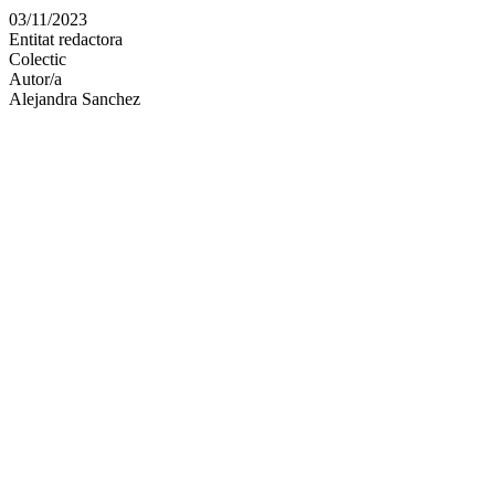
en
03/11/2023
altres
Entitat redactora
xarxes
Colectic
socials
Autor/a
Alejandra Sanchez