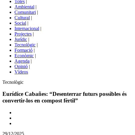
Totes
|
menú
Ambiental
|
de
Comunitari
|
portals
Cultural
|
Social
|
Internacional
|
Projectes
|
Jurídic
|
Tecnològic
|
Formació
|
Econòmic
|
Agenda
|
Opinió
|
Vídeos
Àmbit
Tecnològic
de
la
Eurídice Cabañes: “Desenterrar futurs possibles és
notícia
convertir-los en compost fèrtil”
Comparteix
Compartir
en
29/12/2025
altres