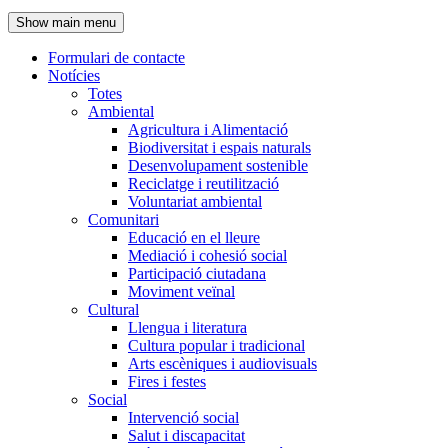
de
Show main menu
l'encapçalament
Formulari de contacte
Notícies
Navegació
Totes
principal
Ambiental
Agricultura i Alimentació
Biodiversitat i espais naturals
Desenvolupament sostenible
Reciclatge i reutilització
Voluntariat ambiental
Comunitari
Educació en el lleure
Mediació i cohesió social
Participació ciutadana
Moviment veïnal
Cultural
Llengua i literatura
Cultura popular i tradicional
Arts escèniques i audiovisuals
Fires i festes
Social
Intervenció social
Salut i discapacitat