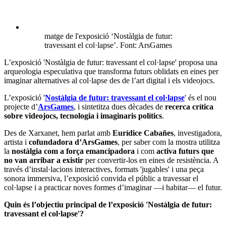
matge de l'exposició ‘Nostàlgia de futur:
travessant el col·lapse’. Font: ArsGames
L’exposició 'Nostàlgia de futur: travessant el col·lapse' proposa una
arqueologia especulativa que transforma futurs oblidats en eines per
imaginar alternatives al col·lapse des de l’art digital i els videojocs.
L’exposició '
Nostàlgia de futur: travessant el col·lapse
' és el nou
projecte d’
ArsGames
, i sintetitza dues dècades de
recerca crítica
sobre videojocs, tecnologia i imaginaris polítics
.
Des de Xarxanet, hem parlat amb
Eurídice Cabañes
, investigadora,
artista i
cofundadora d’ArsGames
, per saber com la mostra utilitza
la
nostàlgia com a força emancipadora
i com
activa futurs que
no van arribar a existir
per convertir-los en eines de resistència. A
través d’instal·lacions interactives, formats 'jugables' i una peça
sonora immersiva, l’exposició convida el públic a travessar el
col·lapse i a practicar noves formes d’imaginar —i habitar— el futur.
Quin és l’objectiu principal de l’exposició 'Nostàlgia de futur:
travessant el col·lapse'?