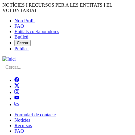
Vés
NOTÍCIES I RECURSOS PER A LES ENTITATS I EL
al
VOLUNTARIAT
contingut
Non Profit
FAQ
Menú
Entitats col·laboradores
del
Butlletí
compte
Cercar
Publica
d'usuari
Cerca
Formulari de contacte
Notícies
Navegació
Recursos
principal
FAQ