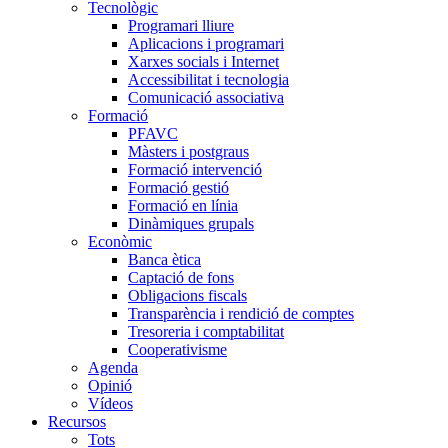
Tecnològic
Programari lliure
Aplicacions i programari
Xarxes socials i Internet
Accessibilitat i tecnologia
Comunicació associativa
Formació
PFAVC
Màsters i postgraus
Formació intervenció
Formació gestió
Formació en línia
Dinàmiques grupals
Econòmic
Banca ètica
Captació de fons
Obligacions fiscals
Transparència i rendició de comptes
Tresoreria i comptabilitat
Cooperativisme
Agenda
Opinió
Vídeos
Recursos
Tots