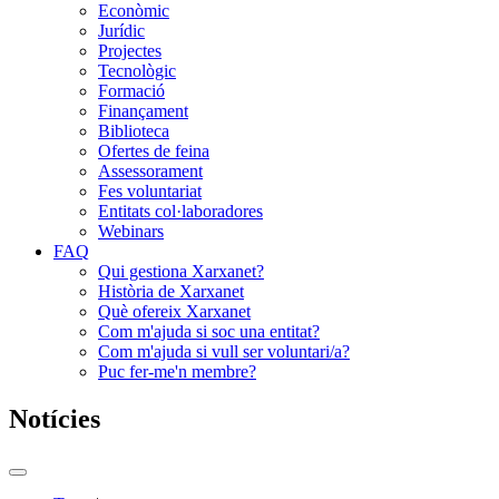
Econòmic
Jurídic
Projectes
Tecnològic
Formació
Finançament
Biblioteca
Ofertes de feina
Assessorament
Fes voluntariat
Entitats col·laboradores
Webinars
FAQ
Qui gestiona Xarxanet?
Història de Xarxanet
Què ofereix Xarxanet
Com m'ajuda si soc una entitat?
Com m'ajuda si vull ser voluntari/a?
Puc fer-me'n membre?
Notícies
Commutador
del