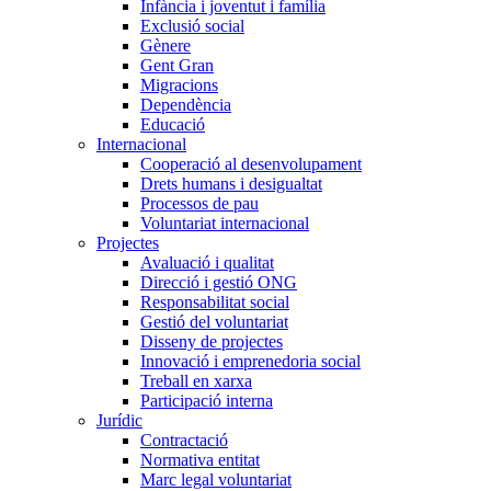
Infància i joventut i família
Exclusió social
Gènere
Gent Gran
Migracions
Dependència
Educació
Internacional
Cooperació al desenvolupament
Drets humans i desigualtat
Processos de pau
Voluntariat internacional
Projectes
Avaluació i qualitat
Direcció i gestió ONG
Responsabilitat social
Gestió del voluntariat
Disseny de projectes
Innovació i emprenedoria social
Treball en xarxa
Participació interna
Jurídic
Contractació
Normativa entitat
Marc legal voluntariat