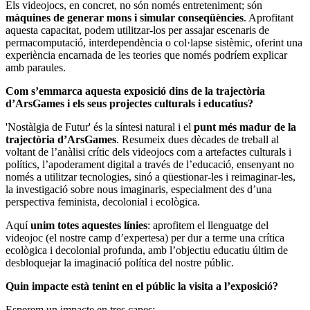
Els videojocs, en concret, no són només entreteniment; són
màquines de generar mons i simular conseqüències
. Aprofitant
aquesta capacitat, podem utilitzar-los per assajar escenaris de
permacomputació, interdependència o col·lapse sistèmic, oferint una
experiència encarnada de les teories que només podríem explicar
amb paraules.
Com s’emmarca aquesta exposició dins de la trajectòria
d’ArsGames i els seus projectes culturals i educatius?
'Nostàlgia de Futur'
és la síntesi natural i el
punt més madur de la
trajectòria d’ArsGames
. Resumeix dues dècades de treball al
voltant de l’anàlisi crític dels videojocs com a artefactes culturals i
polítics, l’apoderament digital a través de l’educació, ensenyant no
només a utilitzar tecnologies, sinó a qüestionar-les i reimaginar-les,
la investigació sobre nous imaginaris, especialment des d’una
perspectiva feminista, decolonial i ecològica.
Aquí
unim totes aquestes línies
: aprofitem el llenguatge del
videojoc (el nostre camp d’expertesa) per dur a terme una crítica
ecològica i decolonial profunda, amb l’objectiu educatiu últim de
desbloquejar la imaginació política del nostre públic.
Quin impacte està tenint en el públic la visita a l’exposició?
Esperem un impacte en tres capes: