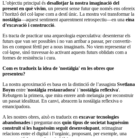
L’objectiu principal és
desallotjar la nostra imaginació del
present en què vivim
, un present sense futur que només ens ofereix
l’horitzó del col·lapse com a destí únic. La mostra vol transformar la
nostàlgia
—aquest sentiment aparentment retrospectiu—en una
eina
d’excavació i construcció
.
Es tracta de practicar una arqueologia especulativa: desenterrar els
futurs que van ser possibles i no van arribar a passar, per convertir-
los en compost fèrtil per a nous imaginaris. No viem representar el
col·lapse, sinó travessar-lo activant aquests futurs oblidats com a
formes de resistència i cura.
Com es tradueix la idea de 'nostàlgia' en les obres que
presenteu?
La nostra aproximació es basa en la distinció de l’assagista
Svetlana
Boym
entre '
nostàlgia restauradora
' i '
nostàlgia reflexiva
'.
Rebutgem la primera, que mira enrere amb melangia per reconstruir
un passat idealitzat. En canvi, abracem la nostàlgia reflexiva o
emancipadora.
A les nostres obres, això es tradueix en
excavar tecnologies
abandonades
i preguntar-nos
quin tipus de societat haguéssim
construït si les haguéssim seguit desenvolupant
, reimaginar
relacions entre el digital i l’orgànic, proposant, per exemple, una