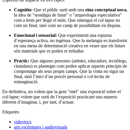
Cognitiu:
Que el públic surti amb una
eina conceptual nova
,
la idea de "nostàlgia de futur" o "arqueologia especulativa"
com a lents per llegir el món. Que entengui el col·lapse no
com un final, sinó com un camp de possibilitats en disputa.
Emocional i sensorial:
Que experimenti una espurna
d’esperança activa, no ingènua. Que la melangia es transformi
en una mena de determinació creativa en veure que els futurs
són materials que es poden re treballar.
Pràctic:
Que algunes persones (artistes, educadors, tecnòlegs,
ciutadans) es plantegin com poden aplicar aquests principis de
compostatge als seus propis camps. Que la visita no sigui un
final, sinó l’inici d’un procés personal o col·lectiu de
reimaginació.
En definitiva, no volem que la gent "miri" una exposició sobre el
col·lapse; volem que surti de l’exposició practicant una manera
diferent d’imaginar, i, per tant, d’actuar.
Etiquetes
videojocs
arts escèniques i audiovisuals