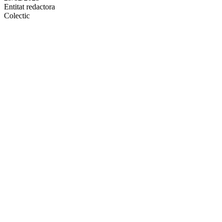
Entitat redactora
xarxes
Colectic
socials