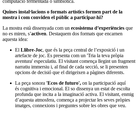
computació fermentada o simbiòtica.
Quines instal·lacions o formats artístics formen part de la
mostra i com conviden el públic a participar-hi?
La mostra està dissenyada com un
ecosistema d’experiències
que
no es miren, s’
activen
. Destaquem dos formats que encarnen
aquesta idea:
El
Llibre-Joc
, que é
s la peça central de l’exposició i un
artefacte de
joc
. Es presenta com un 'Tria la teva pròpia
aventura' especulatiu. El visitant comença llegint un fragment
narratiu immersiu i, al final de cada secció, se li presenten
opcions de decisió que el dirigeixen a pàgines diferents.
La peça sonora
'Ecos de futuro',
on l
a participació aquí
és
c
ognitiva i emocional. El so dissenya un estat de escolta
profunda que incita a la imaginació activa. El visitant, enmig
d’aquesta atmosfera, comença a projectar les seves pròpies
imatges, connexions i preguntes sobre les obres que veu.