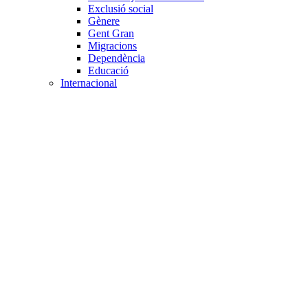
Exclusió social
Gènere
Gent Gran
Migracions
Dependència
Educació
Internacional
Cooperació al desenvolupament
Drets humans i desigualtat
Processos de pau
Voluntariat internacional
Projectes
Avaluació i qualitat
Direcció i gestió ONG
Responsabilitat social
Gestió del voluntariat
Disseny de projectes
Innovació i emprenedoria social
Treball en xarxa
Participació interna
Jurídic
Contractació
Normativa entitat
Marc legal voluntariat
Tecnològic