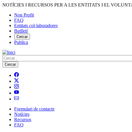
Vés
NOTÍCIES I RECURSOS PER A LES ENTITATS I EL VOLUNT
al
Non Profit
contingut
FAQ
Menú
Entitats col·laboradores
del
Butlletí
compte
Cercar
Publica
d'usuari
Cerca
Formulari de contacte
Notícies
Navegació
Recursos
principal
FAQ
de