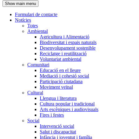
Show main menu
l'encapçalament
Formulari de contacte
Notícies
Navegació
Totes
principal
Ambiental
Agricultura i Alimentació
Biodiversitat i espais naturals
Desenvolupament sostenible
Reciclatge i reutilització
Voluntariat ambiental
Comunitari
Educació en el lleure
Mediació i cohesió social
Participació ciutadana
Moviment veïnal
Cultural
Llengua i literatura
Cultura popular i tradicional
Arts escèniques i audiovisuals
Fires i festes
Social
Intervenció social
Salut i discapacitat
Infància i joventut i família