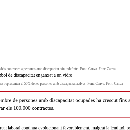
dels contractes a persones amb discapacitat són indefinits. Font: Canva. Font: Canva
es representen el 55% de les persones amb discapacitat actives. Font: Canva. Font: Canva
ombre de persones amb discapacitat ocupades ha crescut fins 
ar els 100.000 contractes.
rcat laboral
continua evolucionant favorablement
, malgrat la lentitud, p