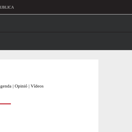
UBLICA
alament
genda
|
Opinió
|
Vídeos