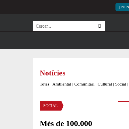
Vés al contingut
Menú
NON
Cerca
Notícies
Totes
|
Ambiental
|
Comunitari
|
Cultural
|
Social
|
Àmbit de la notícia
SOCIAL
Més de 100.000