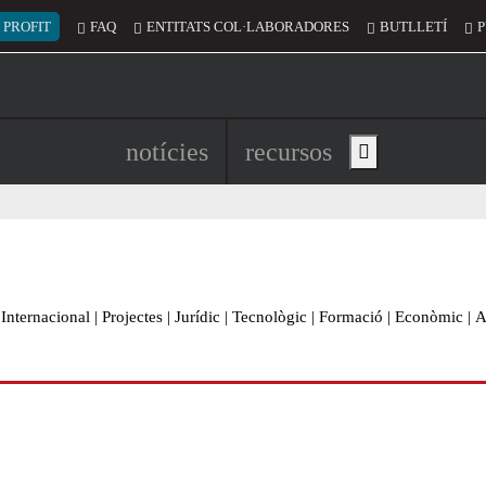
 del compte d'usuari
 PROFIT
FAQ
ENTITATS COL·LABORADORES
BUTLLETÍ
P
Navegació principal de l'encapç
notícies
recursos
Show main menu
Internacional
|
Projectes
|
Jurídic
|
Tecnològic
|
Formació
|
Econòmic
|
A