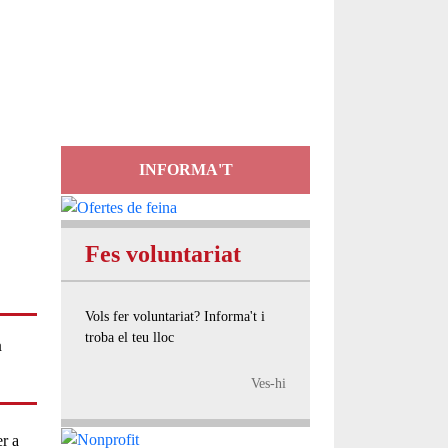
Servei
d'Assessorament
gratuït per a entitats
INFORMA'T
Fes voluntariat
Vols fer voluntariat? Informa't i
troba el teu lloc
a
Ves-hi
er a