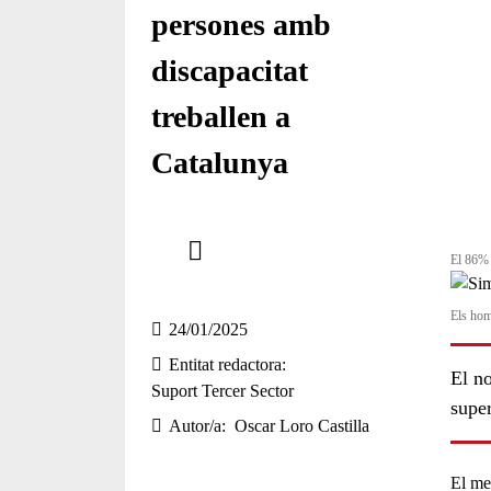
persones amb
discapacitat
treballen a
Catalunya
Comparteix
El 86% 
Compartir en altres xarxes socials
Els hom
24/01/2025
Entitat redactora
El n
Suport Tercer Sector
super
Autor/a
Oscar Loro Castilla
El
me