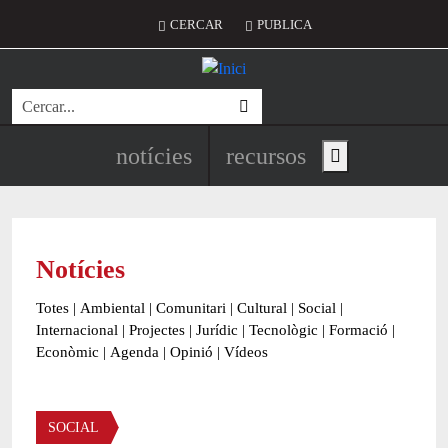
Vés al contingut
Menú del compte d'usuari
CERCAR
PUBLICA
Cerca
Navegació principal de l'encapç
notícies
recursos
Show main menu
Notícies
Totes
|
Ambiental
|
Comunitari
|
Cultural
|
Social
|
Internacional
|
Projectes
|
Jurídic
|
Tecnològic
|
Formació
|
Econòmic
|
Agenda
|
Opinió
|
Vídeos
Àmbit de la notícia
SOCIAL