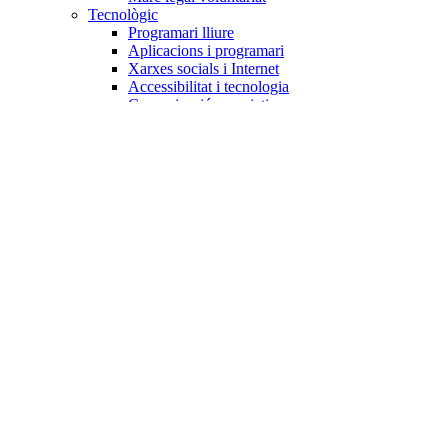
Tecnològic
Programari lliure
Aplicacions i programari
Xarxes socials i Internet
Accessibilitat i tecnologia
Comunicació associativa
Formació
PFAVC
Màsters i postgraus
Formació intervenció
Formació gestió
Formació en línia
Dinàmiques grupals
Econòmic
Banca ètica
Captació de fons
Obligacions fiscals
Transparència i rendició de comptes
Tresoreria i comptabilitat
Cooperativisme
Agenda
Opinió
Vídeos
Recursos
Tots