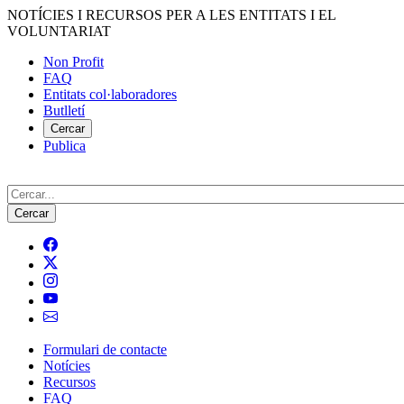
Vés
NOTÍCIES I RECURSOS PER A LES ENTITATS I EL
al
VOLUNTARIAT
contingut
Non Profit
FAQ
Menú
Entitats col·laboradores
del
Butlletí
compte
Cercar
Publica
d'usuari
Cerca
Formulari de contacte
Notícies
Navegació
Recursos
principal
FAQ