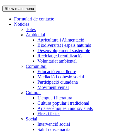
de
Show main menu
l'encapçalament
Formulari de contacte
Notícies
Navegació
Totes
principal
Ambiental
Agricultura i Alimentació
Biodiversitat i espais naturals
Desenvolupament sostenible
Reciclatge i reutilització
Voluntariat ambiental
Comunitari
Educació en el lleure
Mediació i cohesió social
Participació ciutadana
Moviment veïnal
Cultural
Llengua i literatura
Cultura popular i tradicional
Arts escèniques i audiovisuals
Fires i festes
Social
Intervenció social
Salut i discapacitat