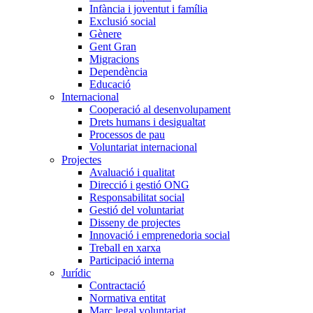
Infància i joventut i família
Exclusió social
Gènere
Gent Gran
Migracions
Dependència
Educació
Internacional
Cooperació al desenvolupament
Drets humans i desigualtat
Processos de pau
Voluntariat internacional
Projectes
Avaluació i qualitat
Direcció i gestió ONG
Responsabilitat social
Gestió del voluntariat
Disseny de projectes
Innovació i emprenedoria social
Treball en xarxa
Participació interna
Jurídic
Contractació
Normativa entitat
Marc legal voluntariat