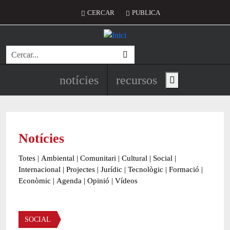
Vés al contingut
Menú del compte d'usuari
CERCAR
PUBLICA
Cerca
Navegació principal de l'encapç
notícies
recursos
Show main menu
Notícies
Totes
|
Ambiental
|
Comunitari
|
Cultural
|
Social
|
Internacional
|
Projectes
|
Jurídic
|
Tecnològic
|
Formació
|
Econòmic
|
Agenda
|
Opinió
|
Vídeos
Àmbit de la notícia
SOCIAL