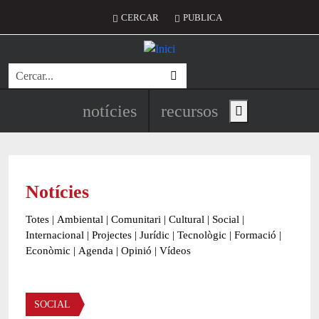
Vés al contingut
Menú del compte d'usuari
CERCAR
PUBLICA
Cerca
Navegació principal de l'encapç
notícies
recursos
Show main menu
Notícies
Totes
|
Ambiental
|
Comunitari
|
Cultural
|
Social
|
Internacional
|
Projectes
|
Jurídic
|
Tecnològic
|
Formació
|
Econòmic
|
Agenda
|
Opinió
|
Vídeos
Àmbit de la notícia
SOCIAL