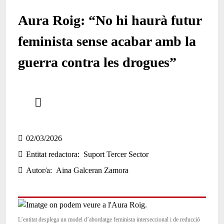
Aura Roig: “No hi haurà futur
feminista sense acabar amb la
guerra contra les drogues”
Comparteix
Compartir en altres xarxes socials
02/03/2026
Entitat redactora
Suport Tercer Sector
Autor/a
Aina Galceran Zamora
L’entitat desplega un model d’abordatge feminista interseccional i de reducció