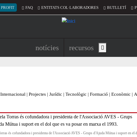
 del compte d'usuari
 PROFIT
FAQ
ENTITATS COL·LABORADORES
BUTLLETÍ
P
Navegació principal de l'encapç
notícies
recursos
Show main menu
Internacional
|
Projectes
|
Jurídic
|
Tecnològic
|
Formació
|
Econòmic
|
A
orras és cofundadora i presidenta de l'Associació AVES - Grups d'Ajuda Mútua i suport en el 