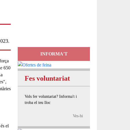
Servei
d'Assessorament
gratuït per a entitats
2023.
INFORMA'T
força
e 650
La
Fes voluntariat
es
",
tàries
Vols fer voluntariat? Informa't i
troba el teu lloc
Ves-hi
és el