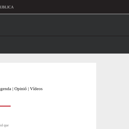
UBLICA
alament
genda
|
Opinió
|
Vídeos
dol que