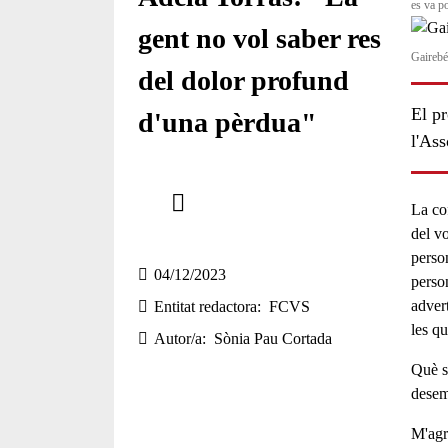
es va p
gent no vol saber res
Gairebé
del dolor profund
El pr
d'una pèrdua"
l'Ass
Comparteix
La co
Compartir en altres xarxes socials
del vo
perso
04/12/2023
perso
adver
Entitat redactora
FCVS
les q
Autor/a
Sònia Pau Cortada
Què s
dese
M'agr