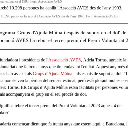
osar en marxa el 1993. Font: Associació AVES
 10.298 persones ha acollit l'Assoació AVES des de l'any 1993. Font: Associació AVES
ograma 'Grups d'Ajuda Mútua i espais de suport en el dol' de
ociació AVES ha rebut el tercer premi del Premi Voluntariat 
fundadora i presidenta de l'
Associació AVES
,
Adela Torras
, agraeix la
luntariat
que fa
trenta anys
que tira endavant l'entitat. Aquest any
més d
nes
han assistit als
Grups d'Ajuda Mútua
i als
espais de suport al dol
. "
na només veu la pèrdua del seu ser estimat, però
està plorant moltes cos
teix
Torras
. Els
Grups d’Ajuda Mútua
estan facilitats per
persones volun
uals acompanyem el grup en el seu
procés de dol
.
ignifica rebre el tercer premi del Premi Voluntariat 2023 aquest 4 de
mbre?
adaria començar dient que fa trenta anys que estem aquí, a Barcelona, i 