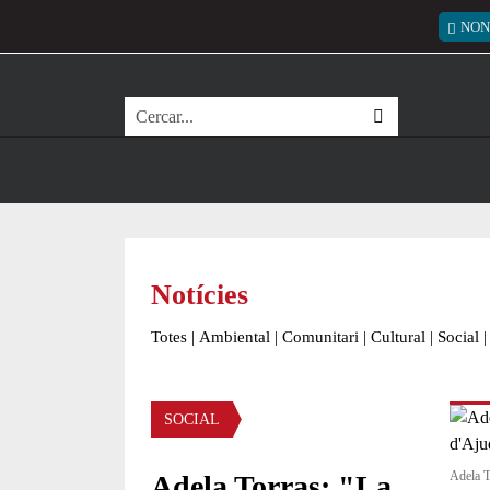
Vés al contingut
Menú
NON
Cerca
Notícies
Totes
|
Ambiental
|
Comunitari
|
Cultural
|
Social
|
Àmbit de la notícia
SOCIAL
Adela T
Adela Torras: "La