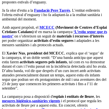
propostes estivals d’enguany.
Ja fa olor d'estiu a la
Fundació Pere Tarrés
. L’entitat enllesteix
l'oferta estival d’enguany i ho fa adaptant-la a la realitat sanitària i
ambiental del moment.
Amb aquest propòsit, el
MCECC
(Moviment de Centres d’Esplai
Cristians Catalans)
té en marxa la campanya
‘L’estiu segur que és
nostre’
on s’ofereixen un seguit de
materials i recursos d’interès
per poder organitzar
activitats d’estiu segures
i adaptades a les
mesures sanitàries i als protocols actuals.
El
Xavier Nus
,
president del MCECC
, explica que el ‘segur’ de
la campanya, té un doble sentit: “D’una banda anticipa que aquest
estiu farem
activitats segures pels infants
, tal com es va demostrar
durant el curs i l’estiu passat on la incidència detectada així ho avala.
D’altra banda, vol dir que després d’un curs incert amb activitats
aturades presencialment durant un temps, aquest estiu els infants
segur que podran ser els protagonistes de mil i una aventures des del
23 de juny que comencen les primeres activitats i fins a l’11 de
setembre”.
La campanya posa a disposició d'
esplais i entitats de lleure
, les
mesures higiènico-sanitàries vigents
i el protocol que regula les
activitats de lleure per a aquest estiu. En concret, ofereix