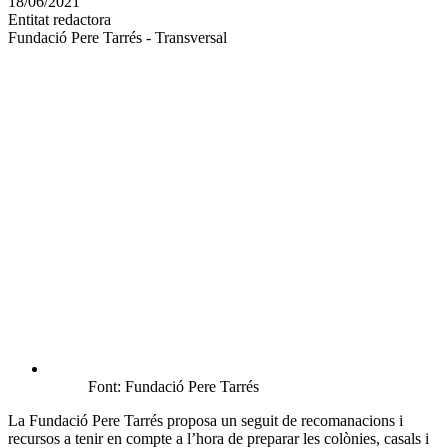
18/06/2021
altres
Entitat redactora
xarxes
Fundació Pere Tarrés - Transversal
socials
Font: Fundació Pere Tarrés
La Fundació Pere Tarrés proposa un seguit de recomanacions i
recursos a tenir en compte a l’hora de preparar les colònies, casals i