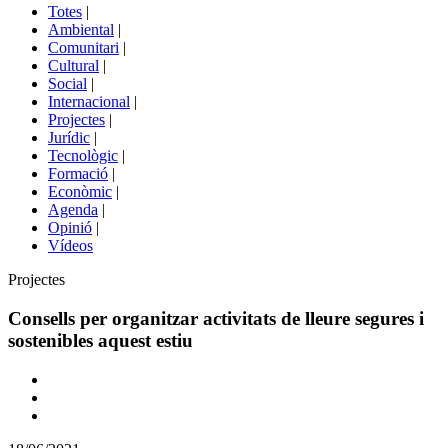
del
Totes
|
menú
Ambiental
|
de
Comunitari
|
portals
Cultural
|
Social
|
Internacional
|
Projectes
|
Jurídic
|
Tecnològic
|
Formació
|
Econòmic
|
Agenda
|
Opinió
|
Vídeos
Àmbit
Projectes
de
la
Consells per organitzar activitats de lleure segures i
notícia
sostenibles aquest estiu
Comparteix
Compartir
en