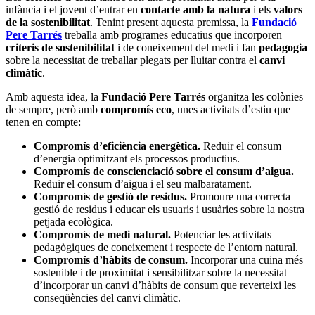
infància i el jovent d’entrar en
contacte amb la natura
i els
valors
de la sostenibilitat
. Tenint present aquesta premissa, la
Fundació
Pere Tarrés
treballa amb programes educatius que incorporen
criteris de sostenibilitat
i de coneixement del medi i fan
pedagogia
sobre la necessitat de treballar plegats per lluitar contra el
canvi
climàtic
.
Amb aquesta idea, la
Fundació Pere Tarrés
organitza les colònies
de sempre, però amb
compromís eco
, unes activitats d’estiu que
tenen en compte:
Compromís d’eficiència energètica.
Reduir el consum
d’energia optimitzant els processos productius.
Compromís de conscienciació sobre el consum d’aigua.
Reduir el consum d’aigua i el seu malbaratament.
Compromís de gestió de residus.
Promoure una correcta
gestió de residus i educar els usuaris i usuàries sobre la nostra
petjada ecològica.
Compromís de medi natural.
Potenciar les activitats
pedagògiques de coneixement i respecte de l’entorn natural.
Compromís d’hàbits de consum.
Incorporar una cuina més
sostenible i de proximitat i sensibilitzar sobre la necessitat
d’incorporar un canvi d’hàbits de consum que reverteixi les
conseqüències del canvi climàtic.