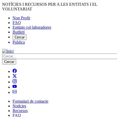
Vés
NOTÍCIES I RECURSOS PER A LES ENTITATS I EL
al
VOLUNTARIAT
contingut
Non Profit
FAQ
Menú
Entitats col·laboradores
del
Butlletí
compte
Cercar
Publica
d'usuari
Cerca
Formulari de contacte
Notícies
Navegació
Recursos
principal
FAQ