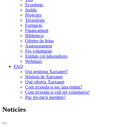
Econòmic
Jurídic
Projectes
Tecnològic
Formació
Finançament
Biblioteca
Ofertes de feina
Assessorament
Fes voluntariat
Entitats col·laboradores
Webinars
FAQ
Qui gestiona Xarxanet?
Història de Xarxanet
Què ofereix Xarxanet
Com m'ajuda si soc una entitat?
Com m'ajuda si vull ser voluntari/a?
Puc fer-me'n membre?
Notícies
Commutador