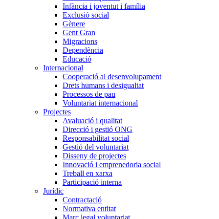
Infància i joventut i família
Exclusió social
Gènere
Gent Gran
Migracions
Dependència
Educació
Internacional
Cooperació al desenvolupament
Drets humans i desigualtat
Processos de pau
Voluntariat internacional
Projectes
Avaluació i qualitat
Direcció i gestió ONG
Responsabilitat social
Gestió del voluntariat
Disseny de projectes
Innovació i emprenedoria social
Treball en xarxa
Participació interna
Jurídic
Contractació
Normativa entitat
Marc legal voluntariat