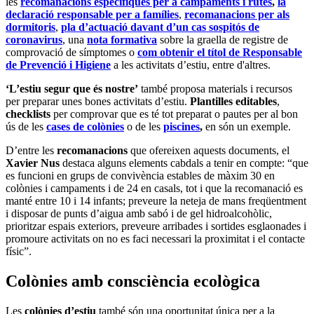
les
recomanacions específiques per a campaments i rutes
,
la
declaració responsable per a famílies
,
recomanacions per als
dormitoris
,
pla d’actuació davant d’un cas sospitós de
coronavirus
, una
nota formativa
sobre la graella de registre de
comprovació de símptomes o
com obtenir el títol de Responsable
de Prevenció i Higiene
a les activitats d’estiu, entre d'altres.
‘L’estiu segur que és nostre’
també proposa materials i recursos
per preparar unes bones activitats d’estiu.
Plantilles editables
,
checklists
per comprovar que es té tot preparat o pautes per al bon
ús de les
cases de colònies
o de les
piscines
,
en són un exemple.
D’entre les
recomanacions
que ofereixen aquests documents, el
Xavier Nus
destaca alguns elements cabdals a tenir en compte: “que
es funcioni en grups de convivència estables de màxim 30 en
colònies i campaments i de 24 en casals, tot i que la recomanació es
manté entre 10 i 14 infants; preveure la neteja de mans freqüentment
i disposar de punts d’aigua amb sabó i de gel hidroalcohòlic,
prioritzar espais exteriors, preveure arribades i sortides esglaonades i
promoure activitats on no es faci necessari la proximitat i el contacte
físic”.
Colònies amb consciència ecològica
Les
colònies d’estiu
també són una oportunitat única per a la