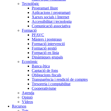
Tecnològic
Programari lliure
Aplicacions i programari
Xarxes socials i Internet
Accessibilitat i tecnologia
Comunicació associativa
Formació
PFAVC
Màsters i postgraus
Formació intervenció
Formació gestió
Formació en línia
Dinàmiques grupals
Econòmic
Banca ètica
Captació de fons
Obligacions fiscals
Transparència i rendició de comptes
Tresoreria i comptabilitat
Cooperativisme
Agenda
Opinió
Vídeos
Recursos
Tots