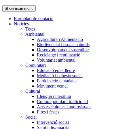
de
Show main menu
l'encapçalament
Formulari de contacte
Notícies
Navegació
Totes
principal
Ambiental
Agricultura i Alimentació
Biodiversitat i espais naturals
Desenvolupament sostenible
Reciclatge i reutilització
Voluntariat ambiental
Comunitari
Educació en el lleure
Mediació i cohesió social
Participació ciutadana
Moviment veïnal
Cultural
Llengua i literatura
Cultura popular i tradicional
Arts escèniques i audiovisuals
Fires i festes
Social
Intervenció social
Salut i discapacitat