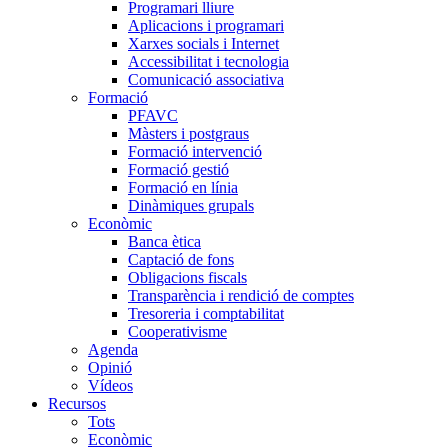
Programari lliure
Aplicacions i programari
Xarxes socials i Internet
Accessibilitat i tecnologia
Comunicació associativa
Formació
PFAVC
Màsters i postgraus
Formació intervenció
Formació gestió
Formació en línia
Dinàmiques grupals
Econòmic
Banca ètica
Captació de fons
Obligacions fiscals
Transparència i rendició de comptes
Tresoreria i comptabilitat
Cooperativisme
Agenda
Opinió
Vídeos
Recursos
Tots
Econòmic