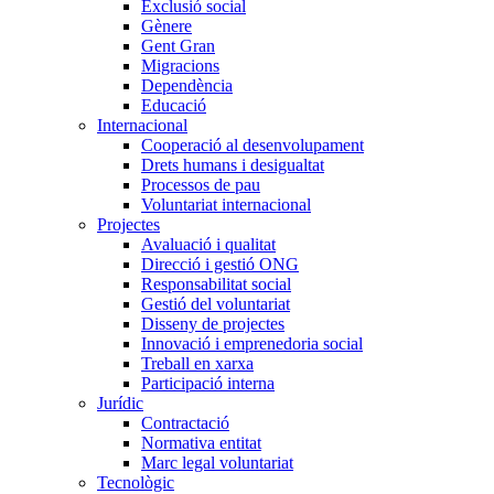
Exclusió social
Gènere
Gent Gran
Migracions
Dependència
Educació
Internacional
Cooperació al desenvolupament
Drets humans i desigualtat
Processos de pau
Voluntariat internacional
Projectes
Avaluació i qualitat
Direcció i gestió ONG
Responsabilitat social
Gestió del voluntariat
Disseny de projectes
Innovació i emprenedoria social
Treball en xarxa
Participació interna
Jurídic
Contractació
Normativa entitat
Marc legal voluntariat
Tecnològic