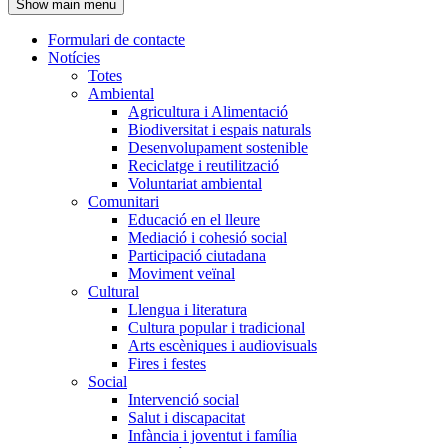
Show main menu
l'encapçalament
Formulari de contacte
Notícies
Navegació
Totes
principal
Ambiental
Agricultura i Alimentació
Biodiversitat i espais naturals
Desenvolupament sostenible
Reciclatge i reutilització
Voluntariat ambiental
Comunitari
Educació en el lleure
Mediació i cohesió social
Participació ciutadana
Moviment veïnal
Cultural
Llengua i literatura
Cultura popular i tradicional
Arts escèniques i audiovisuals
Fires i festes
Social
Intervenció social
Salut i discapacitat
Infància i joventut i família