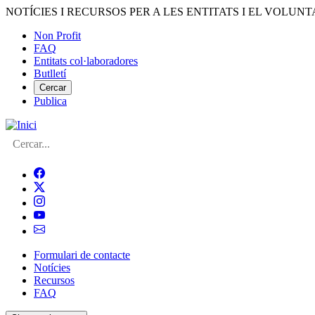
Vés
NOTÍCIES I RECURSOS PER A LES ENTITATS I EL VOLUNT
al
Non Profit
contingut
FAQ
Menú
Entitats col·laboradores
del
Butlletí
compte
Cercar
Publica
d'usuari
Cerca
Formulari de contacte
Notícies
Navegació
Recursos
principal
FAQ
de