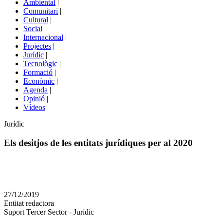
Ambiental
|
de
Comunitari
|
portals
Cultural
|
Social
|
Internacional
|
Projectes
|
Jurídic
|
Tecnològic
|
Formació
|
Econòmic
|
Agenda
|
Opinió
|
Vídeos
Àmbit
Jurídic
de
la
Els desitjos de les entitats jurídiques per al 2020
notícia
Comparteix
Compartir
en
27/12/2019
altres
Entitat redactora
xarxes
Suport Tercer Sector - Jurídic
socials