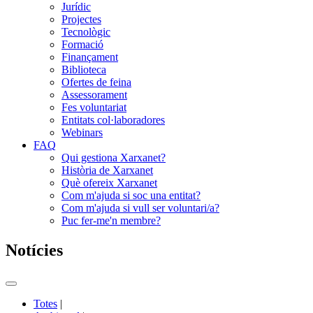
Jurídic
Projectes
Tecnològic
Formació
Finançament
Biblioteca
Ofertes de feina
Assessorament
Fes voluntariat
Entitats col·laboradores
Webinars
FAQ
Qui gestiona Xarxanet?
Història de Xarxanet
Què ofereix Xarxanet
Com m'ajuda si soc una entitat?
Com m'ajuda si vull ser voluntari/a?
Puc fer-me'n membre?
Notícies
Commutador
del
Totes
|
menú