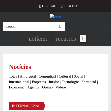
Vés al contingut
Menú del compte d'usuari
CERCAR
PUBLICA
Cerca
Navegació principal de l'encapç
notícies
recursos
Show main menu
Notícies
Totes
|
Ambiental
|
Comunitari
|
Cultural
|
Social
|
Internacional
|
Projectes
|
Jurídic
|
Tecnològic
|
Formació
|
Econòmic
|
Agenda
|
Opinió
|
Vídeos
Àmbit de la notícia
INTERNACIONAL