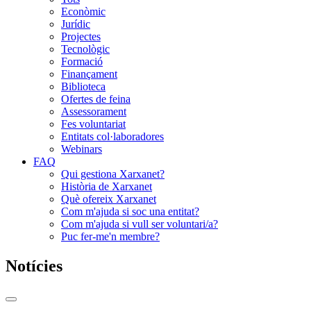
Econòmic
Jurídic
Projectes
Tecnològic
Formació
Finançament
Biblioteca
Ofertes de feina
Assessorament
Fes voluntariat
Entitats col·laboradores
Webinars
FAQ
Qui gestiona Xarxanet?
Història de Xarxanet
Què ofereix Xarxanet
Com m'ajuda si soc una entitat?
Com m'ajuda si vull ser voluntari/a?
Puc fer-me'n membre?
Notícies
Commutador