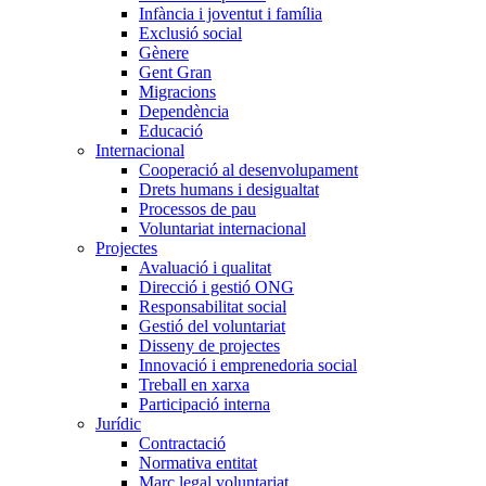
Infància i joventut i família
Exclusió social
Gènere
Gent Gran
Migracions
Dependència
Educació
Internacional
Cooperació al desenvolupament
Drets humans i desigualtat
Processos de pau
Voluntariat internacional
Projectes
Avaluació i qualitat
Direcció i gestió ONG
Responsabilitat social
Gestió del voluntariat
Disseny de projectes
Innovació i emprenedoria social
Treball en xarxa
Participació interna
Jurídic
Contractació
Normativa entitat
Marc legal voluntariat