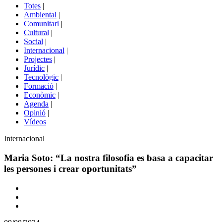
del
Totes
|
menú
Ambiental
|
de
Comunitari
|
portals
Cultural
|
Social
|
Internacional
|
Projectes
|
Jurídic
|
Tecnològic
|
Formació
|
Econòmic
|
Agenda
|
Opinió
|
Vídeos
Àmbit
Internacional
de
la
Maria Soto: “La nostra filosofia es basa a capacitar
notícia
les persones i crear oportunitats”
Comparteix
Compartir
en