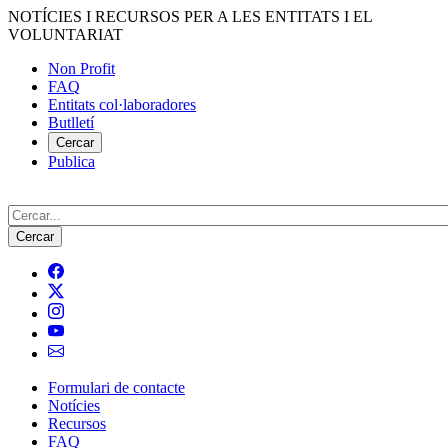
Vés
NOTÍCIES I RECURSOS PER A LES ENTITATS I EL
al
VOLUNTARIAT
contingut
Non Profit
FAQ
Menú
Entitats col·laboradores
del
Butlletí
compte
Cercar
Publica
d'usuari
Cerca
Formulari de contacte
Notícies
Navegació
Recursos
principal
FAQ