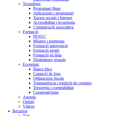
Tecnològic
Programari lliure
Aplicacions i programari
Xarxes socials i Internet
Accessibilitat i tecnologia
Comunicació associativa
Formació
PFAVC
Màsters i postgraus
Formació intervenció
Formació gestió
Formació en línia
Dinàmiques grupals
Econòmic
Banca ètica
Captació de fons
Obligacions fiscals
Transparència i rendició de comptes
Tresoreria i comptabilitat
Cooperativisme
Agenda
Opinió
Vídeos
Recursos
Tots