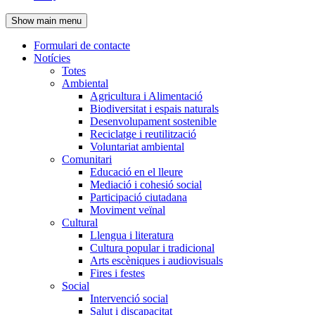
de
Show main menu
l'encapçalament
Formulari de contacte
Notícies
Navegació
Totes
principal
Ambiental
Agricultura i Alimentació
Biodiversitat i espais naturals
Desenvolupament sostenible
Reciclatge i reutilització
Voluntariat ambiental
Comunitari
Educació en el lleure
Mediació i cohesió social
Participació ciutadana
Moviment veïnal
Cultural
Llengua i literatura
Cultura popular i tradicional
Arts escèniques i audiovisuals
Fires i festes
Social
Intervenció social
Salut i discapacitat