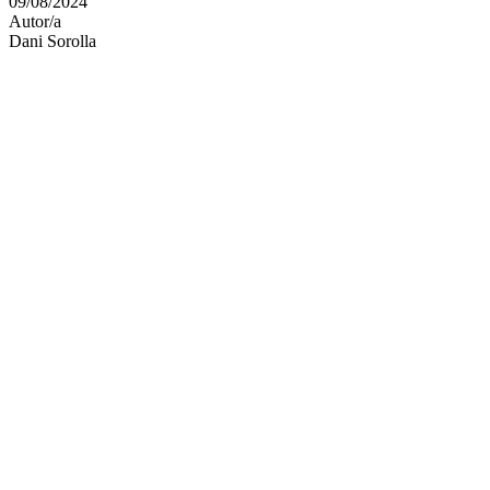
09/08/2024
altres
Autor/a
xarxes
Dani Sorolla
socials